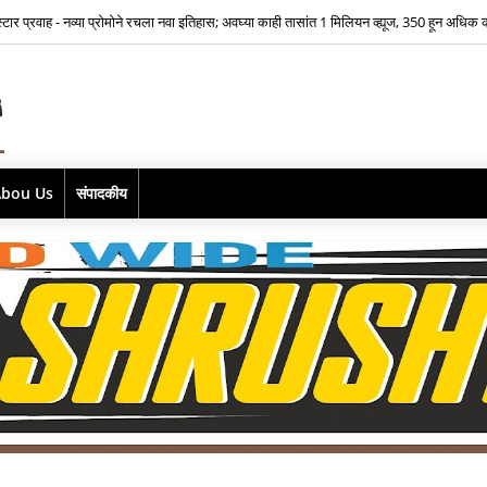
भूमिकेसाठी भीतीवर मात…‘आमच्या लाडक्या नाईक बाई'साठी ऐश्वर्या नारकर यांनी पुन्हा हाती घेतली सा
Abou Us
संपादकीय