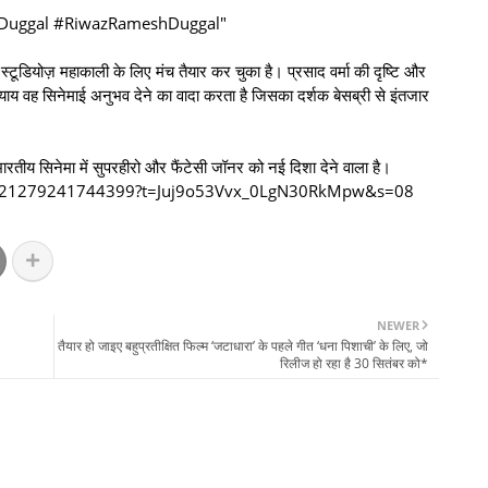
Duggal #RiwazRameshDuggal"
्टूडियोज़ महाकाली के लिए मंच तैयार कर चुका है। प्रसाद वर्मा की दृष्टि और
ाय वह सिनेमाई अनुभव देने का वादा करता है जिसका दर्शक बेसब्री से इंतजार
रतीय सिनेमा में सुपरहीरो और फैंटेसी जॉनर को नई दिशा देने वाला है।
72521279241744399?t=Juj9o53Vvx_0LgN30RkMpw&s=08
NEWER
तैयार हो जाइए बहुप्रतीक्षित फिल्म ‘जटाधारा’ के पहले गीत ‘धना पिशाची’ के लिए, जो
रिलीज हो रहा है 30 सितंबर को*