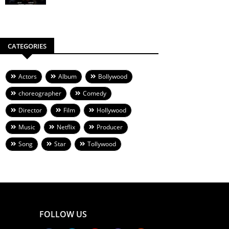
CATEGORIES
Actors
Album
Bollywood
choreographer
Comedy
Director
Film
Hollywood
Music
Netflix
Producer
Song
Star
Tollywood
FOLLOW US