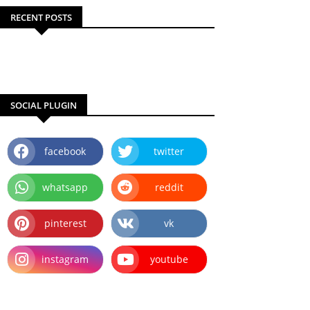
RECENT POSTS
SOCIAL PLUGIN
facebook
twitter
whatsapp
reddit
pinterest
vk
instagram
youtube