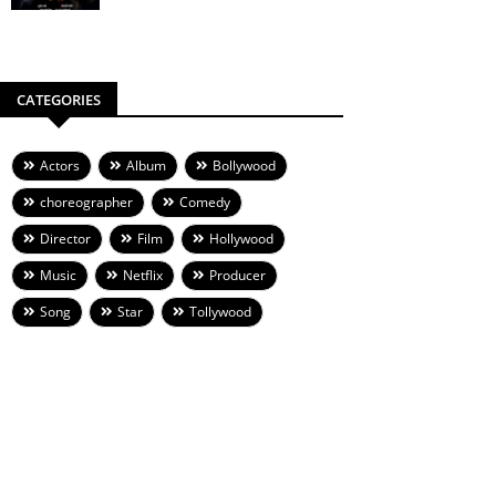
CATEGORIES
Actors
Album
Bollywood
choreographer
Comedy
Director
Film
Hollywood
Music
Netflix
Producer
Song
Star
Tollywood