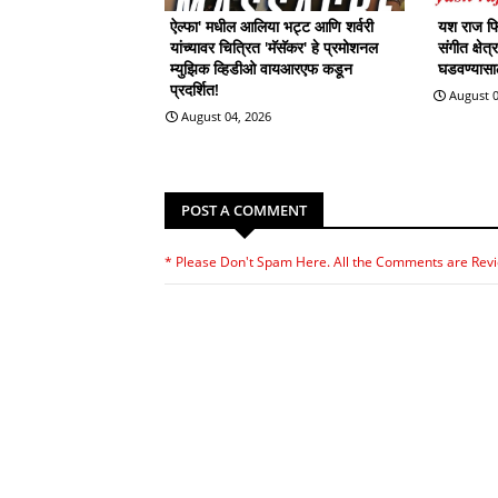
ऐल्फा' मधील आलिया भट्ट आणि शर्वरी
यश राज फिल
यांच्यावर चित्रित 'मॅसॅकर' हे प्रमोशनल
संगीत क्षेत
म्युझिक व्हिडीओ वायआरएफ कडून
घडवण्यासाठी
प्रदर्शित!
August 0
August 04, 2026
POST A COMMENT
* Please Don't Spam Here. All the Comments are Rev