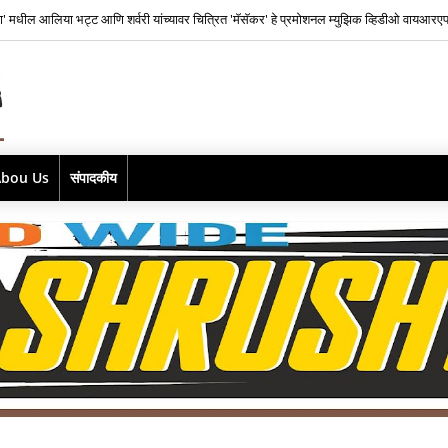
ाज फिल्म्सकडून भारतातील स्वतंत्र संगीत क्षेत्रातील नव्या पिढीतील प्रतिभांना घडवण्यासाठी ‘राह रेकॉर
Abou Us
संपादकीय