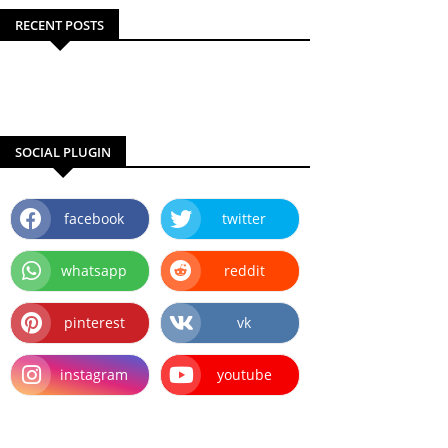
RECENT POSTS
SOCIAL PLUGIN
facebook
twitter
whatsapp
reddit
pinterest
vk
instagram
youtube