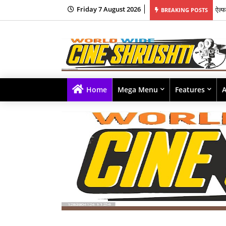
Friday 7 August 2026
वरी यांच्यावर चित्रित 'मॅसॅकर' हे प्रमोशनल म्युझिक व्हिडीओ वायआरएफ कडून प्रदर्शित!
यश र
BREAKING POSTS
Home
Mega Menu
Features