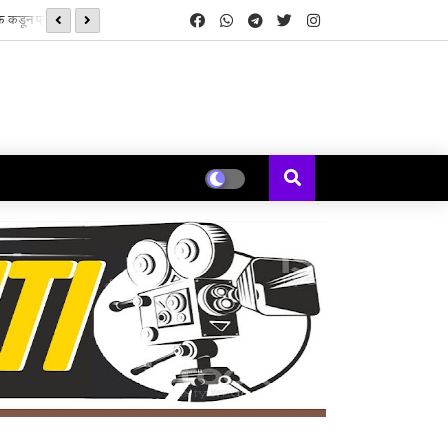
्ड्स’ची सुरुवात
‘झिम्मा ३’च्या चित्रीकरणाला सुरुवात