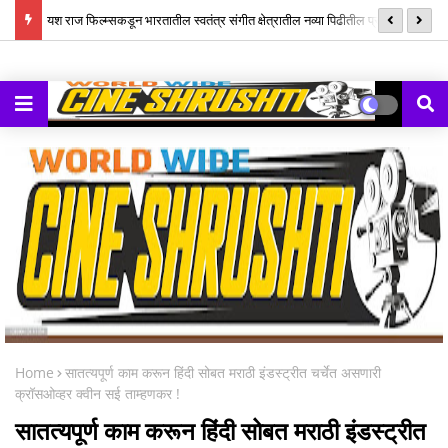
ल म्युझिक
यश राज फिल्म्सकडून भारतातील स्वतंत्र संगीत क्षेत्रातील नव्या पिढीतील प्रतिभांना
‘झ
घडवण्यासाठी ‘राह रेकॉर्ड्स’ची सुरुवात
Home
सातत्यपूर्ण काम करून हिंदी सोबत मराठी इंडस्ट्रीत चर्चेत असणारी
क्रॉसओव्हर क्वीन सई ताम्हणकर !
सातत्यपूर्ण काम करून हिंदी सोबत मराठी इंडस्ट्रीत