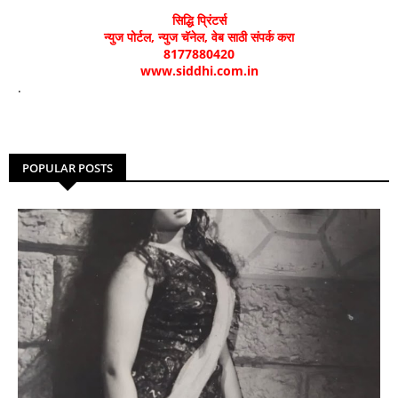
सिद्धि प्रिंटर्स
न्युज पोर्टल, न्युज चॅनेल, वेब साठी संपर्क करा
8177880420
www.siddhi.com.in
.
POPULAR POSTS