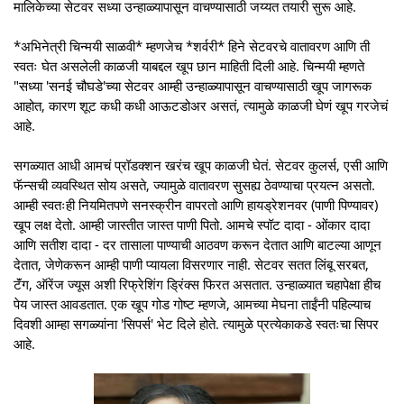
मालिकेच्या सेटवर सध्या उन्हाळ्यापासून वाचण्यासाठी जय्यत तयारी सुरू आहे.
*अभिनेत्री चिन्मयी साळवी* म्हणजेच *शर्वरी* हिने सेटवरचे वातावरण आणि ती
स्वतः घेत असलेली काळजी याबद्दल खूप छान माहिती दिली आहे. चिन्मयी म्हणते
"सध्या 'सनई चौघडे'च्या सेटवर आम्ही उन्हाळ्यापासून वाचण्यासाठी खूप जागरूक
आहोत, कारण शूट कधी कधी आऊटडोअर असतं, त्यामुळे काळजी घेणं खूप गरजेचं
आहे.
सगळ्यात आधी आमचं प्रॉडक्शन खरंच खूप काळजी घेतं. सेटवर कुलर्स, एसी आणि
फॅन्सची व्यवस्थित सोय असते, ज्यामुळे वातावरण सुसह्य ठेवण्याचा प्रयत्न असतो.
आम्ही स्वतःही नियमितपणे सनस्क्रीन वापरतो आणि हायड्रेशनवर (पाणी पिण्यावर)
खूप लक्ष देतो. आम्ही जास्तीत जास्त पाणी पितो. आमचे स्पॉट दादा - ओंकार दादा
आणि सतीश दादा - दर तासाला पाण्याची आठवण करून देतात आणि बाटल्या आणून
देतात, जेणेकरून आम्ही पाणी प्यायला विसरणार नाही. सेटवर सतत लिंबू सरबत,
टॅंग, ऑरेंज ज्यूस अशी रिफ्रेशिंग ड्रिंक्स फिरत असतात. उन्हाळ्यात चहापेक्षा हीच
पेय जास्त आवडतात. एक खूप गोड गोष्ट म्हणजे, आमच्या मेघना ताईंनी पहिल्याच
दिवशी आम्हा सगळ्यांना 'सिपर्स' भेट दिले होते. त्यामुळे प्रत्येकाकडे स्वतःचा सिपर
आहे.