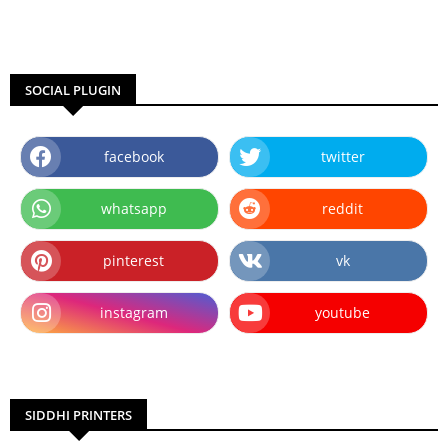
SOCIAL PLUGIN
facebook
twitter
whatsapp
reddit
pinterest
vk
instagram
youtube
SIDDHI PRINTERS