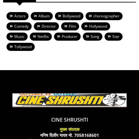
Actors
Album
Bollywood
choreographer
Comedy
Director
Film
Hollywood
Music
Netflix
Producer
Song
Star
Tollywood
CINE SHRUSHTI
मुख्य संपादक
मनिष दिलीप यादव मो. 7058168601