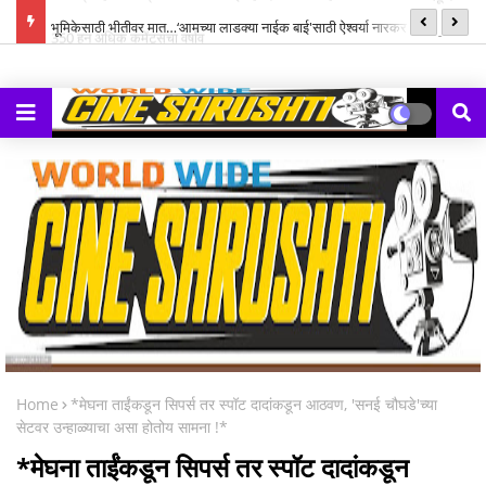
्ह्यूज,
भूमिकेसाठी भीतीवर मात…‘आमच्या लाडक्या नाईक बाई'साठी ऐश्वर्या नारकर यांनी पुन्हा
सन
हाती घेतली सायकल
Home
*मेघना ताईंकडून सिपर्स तर स्पॉट दादांकडून आठवण, 'सनई चौघडे'च्या
सेटवर उन्हाळ्याचा असा होतोय सामना !*
*मेघना ताईंकडून सिपर्स तर स्पॉट दादांकडून