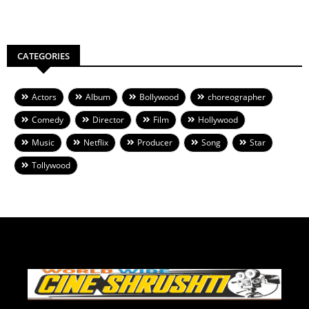
CATEGORIES
Actors
Album
Bollywood
choreographer
Comedy
Director
Film
Hollywood
Music
Netflix
Producer
Song
Star
Tollywood