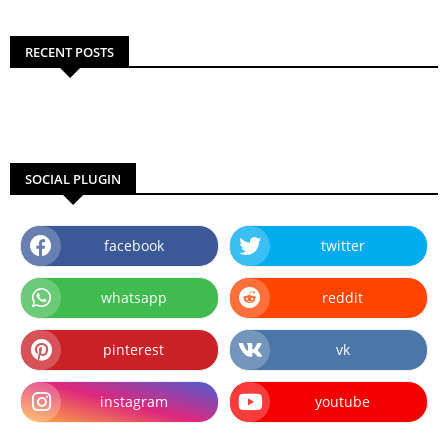
RECENT POSTS
SOCIAL PLUGIN
facebook
twitter
whatsapp
reddit
pinterest
vk
instagram
youtube