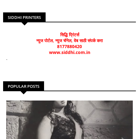
SIDDHI PRINTERS
सिद्धि प्रिंटर्स
न्युज पोर्टल, न्युज चॅनेल, वेब साठी संपर्क करा
8177880420
www.siddhi.com.in
.
POPULAR POSTS