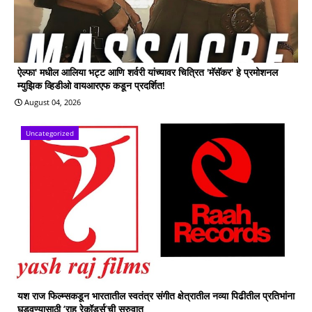
ऐल्फा' मधील आलिया भट्ट आणि शर्वरी यांच्यावर चित्रित 'मॅसॅकर' हे प्रमोशनल
म्युझिक व्हिडीओ वायआरएफ कडून प्रदर्शित!
August 04, 2026
Uncategorized
यश राज फिल्म्सकडून भारतातील स्वतंत्र संगीत क्षेत्रातील नव्या पिढीतील प्रतिभांना
घडवण्यासाठी ‘राह रेकॉर्ड्स’ची सुरुवात