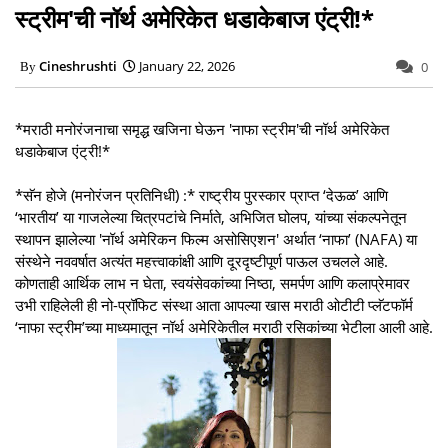
स्ट्रीम'ची नॉर्थ अमेरिकेत धडाकेबाज एंट्री!*
Cineshrushti
January 22, 2026
0
*मराठी मनोरंजनाचा समृद्ध खजिना घेऊन 'नाफा स्ट्रीम'ची नॉर्थ अमेरिकेत
धडाकेबाज एंट्री!*
*सॅन होजे (मनोरंजन प्रतिनिधी) :* राष्ट्रीय पुरस्कार प्राप्त ‘देऊळ’ आणि
‘भारतीय’ या गाजलेल्या चित्रपटांचे निर्माते, अभिजित घोलप, यांच्या संकल्पनेतून
स्थापन झालेल्या 'नॉर्थ अमेरिकन फिल्म असोसिएशन' अर्थात ‘नाफा’ (NAFA) या
संस्थेने नववर्षात अत्यंत महत्त्वाकांक्षी आणि दूरदृष्टीपूर्ण पाऊल उचलले आहे.
कोणताही आर्थिक लाभ न घेता, स्वयंसेवकांच्या निष्ठा, समर्पण आणि कलाप्रेमावर
उभी राहिलेली ही नो-प्रॉफिट संस्था आता आपल्या खास मराठी ओटीटी प्लॅटफॉर्म
‘नाफा स्ट्रीम’च्या माध्यमातून नॉर्थ अमेरिकेतील मराठी रसिकांच्या भेटीला आली आहे.