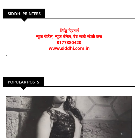
SIDDHI PRINTERS
सिद्धि प्रिंटर्स
न्युज पोर्टल, न्युज चॅनेल, वेब साठी संपर्क करा
8177880420
www.siddhi.com.in
.
POPULAR POSTS