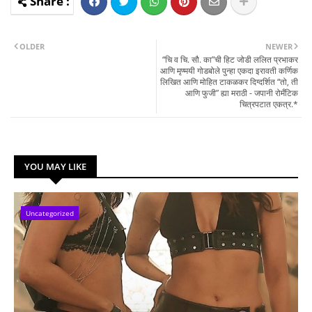
OLDER
NEWER
“चि व चि. सौ. का”ची हिट जोडी ललित प्रभाकर
आणि मृण्मयी गोडबोले पुन्हा एकदा इरावती कर्णिक
लिखित आणि मोहित टाकळकर दिग्दर्शित “तो, ती
आणि फुजी” ह्या मराठी - जपानी रोमँटिक
चित्रपटात एकत्र.*
YOU MAY LIKE
Uncategorized