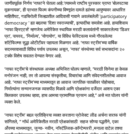
जाणीवपूर्वक निर्णय ‘नाफा’ने घेतला आहे.‘त्यामध्ये राष्टीय पुरस्कार प्राप्त 'बोलपटाचा
मूकनायक', ही प्रभात फिल्म कंपनीच्या विष्णूपंत दामले ह्यांच्या आयुष्यावर आधारित
माहितीपट, गडचिरोली जिल्ह्यातील आदिवासी गावाने अवलंबलेली 'participatory
democracy ' ह्या बद्दलचा 'दिशा स्वराज्याची', इत्यादींचा समावेश आहे. हायाशिवाय
‘नाफा क्रिएटर्स’ म्हणजेच अमेरिकेत स्थायिक मराठी कलावंतांनी साकारलेल्या ‘डिअर
प्रा’, पायरव,, ‘निर्माल्य', ‘योगायोग’, या विविध फेस्टिवल्स मध्ये गौरवलेल्या
शॉर्टफिल्म्स सुद्धा ओटीटीवर पहायला मिळणार आहे. ‘नाफा स्ट्रीम’च्या वार्षिक
सदस्यत्वासाठी विविध पर्याय उपलब्ध असून, 'नाफा' संस्थेच्या सर्व सभासदांना २०
टक्के विशेष सवलत देण्यात येणार आहे.
‘नाफा स्ट्रीम’चे संस्थापक अध्यक्ष अभिजित घोलप म्हणाले, “मराठी सिनेमा हा केवळ
मनोरंजन नाही, तर तो आपल्या संस्कृतीचा, विचारांचा आणि संवेदनशीलतेचा आवाज
आहे. ‘नाफा स्ट्रीम’च्या माध्यमातून हा आवाज जागतिक पातळीवर पोहोचावा,
निर्मात्यांना सन्मानजनक व्यासपीठ मिळावे आणि प्रेक्षकांना दर्जेदार आशय एका
क्लिकवर उपलब्ध व्हावा, हाच आमचा प्रामाणिक प्रयत्न आहे,” असे मत घोलप यांनी
व्यक्त केले.
‘नाफा स्ट्रीम’ बद्दल प्रतिक्रिया व्यक्त करताना प्रोजेक्ट लीड अर्चना सराफ यांनी
सांगितले, “ नॉर्थ अमेरिकेतील मराठी प्रेक्षकांसाठी सहज सोप्या पद्धतीने, एका
अँपच्या माध्यमातून, जुन्या- नवीन, नॉस्टॅल्जिक-कॉन्टेम्पररी ,मनाला वाटेल तश्या