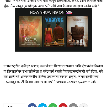
मराठी मनोरंजनाचा आस्वाद घेता यावा म्हणून टेक्नॉलॉजी, कंटेंट आणि कलावंत यांचा
सुंदर मेळ साधून ,आम्ही एक उत्तम प्लॅटफॉर्म उभा केल्याचा आम्हाला आनंद आहे,”.
‘नाफा स्ट्रीम’ दर्जेदार आशय, कलावंतांना मिळणारा सन्मान आणि प्रेक्षकांचा विश्वास
या त्रिसूत्रीवर उभा राहिलेला हा प्लॅटफॉर्म मराठी चित्रपटसृष्टीसाठी नवी दिशा, नवे
बळ आणि नवे आंतरराष्ट्रीय क्षितिज उघडणारा ठरणार असून, ‘नाफा स्ट्रीम’च्या
माध्यमातून मराठी सिनेमा आता खऱ्या अर्थाने जगाच्या पडद्यावर झळकणार आहे.