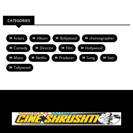
CATEGORIES
Actors
Album
Bollywood
choreographer
Comedy
Director
Film
Hollywood
Music
Netflix
Producer
Song
Star
Tollywood