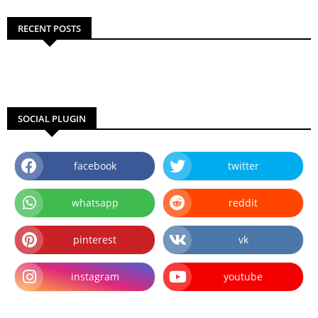
RECENT POSTS
SOCIAL PLUGIN
facebook
twitter
whatsapp
reddit
pinterest
vk
instagram
youtube