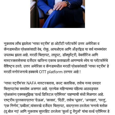
नुकताच लाँच झालेला ‘नाफा स्ट्रीम’ हा ओटीटी प्लॅटफॉर्म उत्तर अमेरिका व
कॅनडामधील प्रेक्षकांसाठी वेब, रोकु, आयओएस आणि अँड्रॉइड या सर्व माध्यमांवर
उपलब्ध झाला आहे. मराठी चित्रपट, लघुपट, डॉक्युमेंट्री, वेबसीरिज आणि
मास्टरक्लासेसचा दर्जेदार खजिना एकाच छताखाली आणण्याचे ध्येय या प्लॅटफॉर्मचे
वैशिष्ट्य ठरते. उत्तर अमेरिका व कॅनडामधील मराठी प्रेक्षकांसाठी 'नाफा स्ट्रीम' हे
मराठी मनोरंजनाचे हक्काचे OTT platform ठरणार आहे !
‘नाफा स्ट्रीम’वर NAFA मास्टरक्लास, कल्ट क्लासिक, तसेच नव्या दमदार
चित्रपटांचा समावेश असणार आहे. प्रत्येक महिन्याच्या पहिल्या आठवड्यात
प्रेक्षकांना एक्स्क्लुझिव्ह ‘वर्ल्ड डिजिटल प्रीमियर’ पाहण्याची संधी मिळणार आहे.
राष्ट्रीय पुरस्कारप्राप्त ‘देऊळ’, ‘कासव’, ‘दिठी’, तसेच ‘धूसर’, ‘अनाहत’, ‘परतु’,
‘एक निर्णय’,'छबीला',यांसारखे दर्जेदार चित्रपट, वादग्रस्त ठरलेला ‘मनाचे श्लोक
(तू बोल ना)’ आणि नुकताच सुपरहिट ठरलेला ‘कुर्ला टू वेंगुर्ला’ यांचा वर्ल्ड प्रीमियर हे