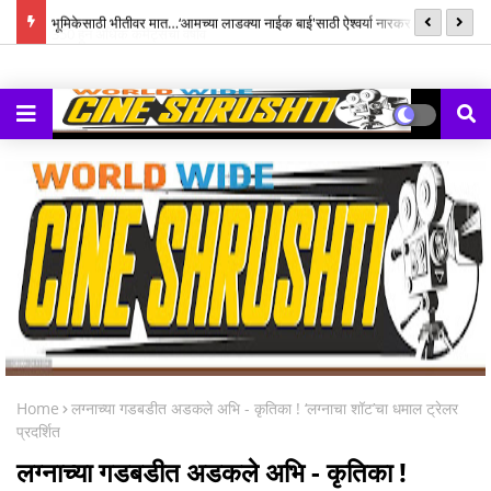
्ह्यूज,
भूमिकेसाठी भीतीवर मात…‘आमच्या लाडक्या नाईक बाई'साठी ऐश्वर्या नारकर यांनी पुन्हा
सन
हाती घेतली सायकल
Home
लग्नाच्या गडबडीत अडकले अभि - कृतिका ! ‘लग्नाचा शॉट’चा धमाल ट्रेलर
प्रदर्शित
लग्नाच्या गडबडीत अडकले अभि - कृतिका !