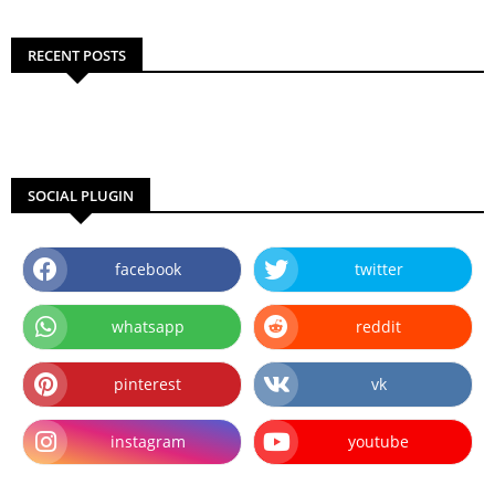
RECENT POSTS
SOCIAL PLUGIN
facebook
twitter
whatsapp
reddit
pinterest
vk
instagram
youtube