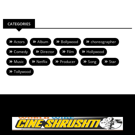
CATEGORIES
Actors
Album
Bollywood
choreographer
Comedy
Director
Film
Hollywood
Music
Netflix
Producer
Song
Star
Tollywood