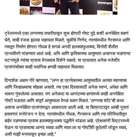
ट्रेलरमध्ये एका लग्नाच्या तयारीपासून सुरू होणारी गोष्ट पुढे कशी अनपेक्षित वळणं
घेते, याची रंजक झलक पाहायला मिळते. चुकीचे निर्णय, नात्यांमधील गैरसमज आणि
त्यातून निर्माण होणारा गोंधळ हे सगळं अगदी हलक्याफुलक्या, विनोदी शैलीत
प्रभावीपणे मांडण्यात आलं आहे. अभि आणि कृतिकाच्या आयुष्यात अचानक घडणाऱ्या
घटनांमुळे त्यांचा प्रवास वेगळ्याच दिशेने वळतो. या प्रवासात अनेक मजेशीर
प्रसंगांसोबत काही भावनिक क्षणही पाहायला मिळतात.
दिग्दर्शक अक्षय गोरे म्हणतात, ’’लग्न हा प्रत्येकाच्या आयुष्यातील अत्यंत महत्त्वाचा
आणि जिव्हाळ्याचा सोहळा असतो. त्या एका दिवसासाठी अनेक स्वप्नं, अपेक्षा आणि
भावना गुंफलेल्या असतात. पण अनेकदा या आनंदाच्या क्षणांमध्ये काही अनपेक्षित
गोष्टी घडतात आणि संपूर्ण आयुष्याला वेगळं वळण मिळतं. ‘लग्नाचा शॉट’ची कथा
अशाच अनपेक्षित प्रसंगांमधून आकाराला आली आहे. या चित्रपटातून आम्ही नुसतं
हसवणारं मनोरंजन न देता, नात्यांमधील गोंधळ, गैरसमज आणि त्या परिस्थितीतून
बाहेर पडण्याचा प्रवास हलक्याफुलक्या पद्धतीने मांडला आहे. प्रेक्षकांनी थिएटरमध्ये
येऊन या प्रवासाचा आनंद घ्यावा आणि स्वतःला या गोष्टींशी कुठेतरी जोडून घ्यावं,
अशी माझी मनापासून इच्छा आहे.”