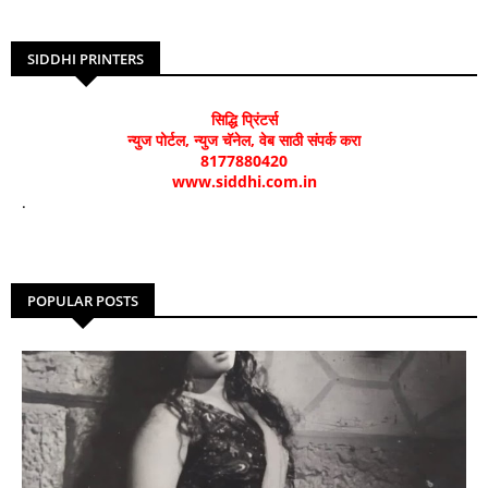
SIDDHI PRINTERS
सिद्धि प्रिंटर्स
न्युज पोर्टल, न्युज चॅनेल, वेब साठी संपर्क करा
8177880420
www.siddhi.com.in
.
POPULAR POSTS