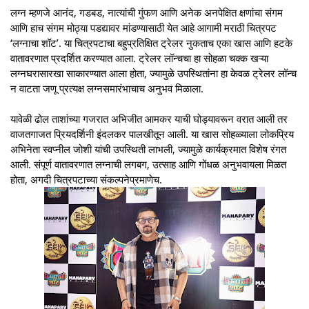
लग्न म्हणजे आनंद, गडबड, नात्यांची गुंफण आणि अनेक अनपेक्षित क्षणांचा संगम
आणि हाच संगम मोठ्या पडद्यावर मांडण्यासाठी येत आहे आगामी मराठी चित्रपट
‘लग्नाचा शॉट’. या चित्रपटाचा बहुप्रतिक्षित ट्रेलर नुकताच एका खास आणि हटके
वातावरणात प्रदर्शित करण्यात आला. ट्रेलर लॉन्चचा हा सोहळा चक्क खऱ्या
लग्नघरासारखा साकारण्यात आला होता, ज्यामुळे उपस्थितांना हा केवळ ट्रेलर लॉन्च
न वाटता जणू प्रत्यक्ष लग्नसमारंभाचाच अनुभव मिळाला.
यावेळी ढोल ताशांच्या गजरात अभिजीत आमकर याची घोड्यावरून वरात आली तर
वाजतगाजत प्रियदर्शिनी इंदलकर पालखीतून आली. या खास सोहळ्याला लोकप्रिय
अभिनेता स्वप्नील जोशी यांची उपस्थिती लाभली, ज्यामुळे कार्यक्रमात विशेष रंगत
आली. संपूर्ण वातावरणात लग्नाची लगबग, उत्साह आणि गोंधळ अनुभवायला मिळत
होता, अगदी चित्रपटाच्या संकल्पनेप्रमाणेच.