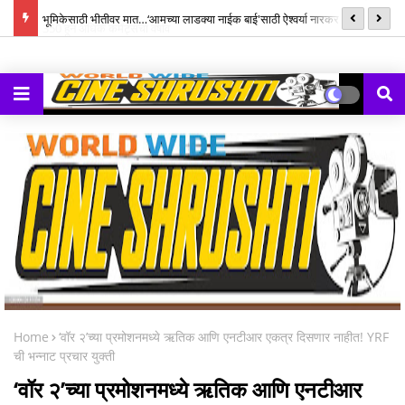
्ह्यूज,
भूमिकेसाठी भीतीवर मात…‘आमच्या लाडक्या नाईक बाई'साठी ऐश्वर्या नारकर यांनी पुन्हा
सन
हाती घेतली सायकल
Home
‘वॉर २’च्या प्रमोशनमध्ये ऋतिक आणि एनटीआर एकत्र दिसणार नाहीत! YRF
ची भन्नाट प्रचार युक्ती
‘वॉर २’च्या प्रमोशनमध्ये ऋतिक आणि एनटीआर