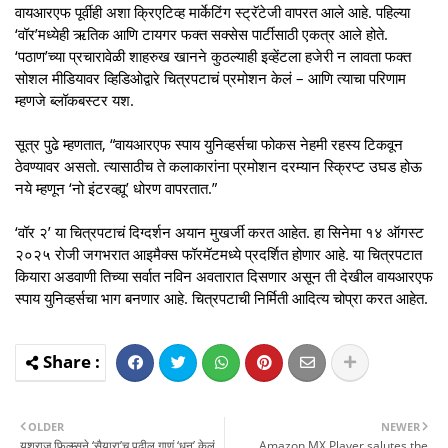
वायआरएफ पूर्वीही अशा क्रिएटिव्ह मार्केटिंग स्ट्रॅटेजी वापरत आले आहे. पहिल्या
‘वॉर’मध्येही ऋतिक आणि टायगर फक्त सक्सेस पार्टीसाठी एकत्र आले होते.
‘पठाण’च्या प्रचारावेळी शाहरुख खानने कुठल्याही इव्हेंटला हजेरी न लावता फक्त
सोशल मीडियावर व्हिडिओद्वारे चित्रपटाचं प्रमोशन केलं – आणि त्याचा परिणाम
म्हणजे ब्लॉकबस्टर यश.
सूत्र पुढे म्हणतात, “वायआरएफ स्पाय युनिव्हर्सचा फोकस नेहमी रहस्य टिकवून
ठेवण्यावर असतो. त्यासाठीच ते कलाकारांना प्रमोशन दरम्यान स्क्रिप्ट उघड होऊ
नये म्हणून ‘नो इंटरव्ह्यू’ धोरण वापरतात.”
‘वॉर २’ या चित्रपटाचं दिग्दर्शन अयान मुखर्जी करत आहेत. हा सिनेमा १४ ऑगस्ट
२०२५ रोजी जगभरात आइमैक्स फॉरमॅटमध्ये प्रदर्शित होणार आहे. या चित्रपटात
कियारा अडवाणी तिच्या सर्वात नविन अवतारात दिसणार असून ती देखील वायआरएफ
स्पाय युनिव्हर्सचा भाग बनणार आहे. चित्रपटाची निर्मिती आदित्य चोप्रा करत आहेत.
OLDER
NEWER
यशराज फिल्म्सने ‘सैयारा’च पुढील गाणं ‘धुन’ केलं
Amazon MX Player salutes the