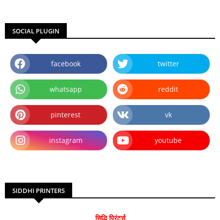
SOCIAL PLUGIN
facebook
twitter
whatsapp
reddit
pinterest
vk
instagram
youtube
SIDDHI PRINTERS
सिद्धि प्रिंटर्स