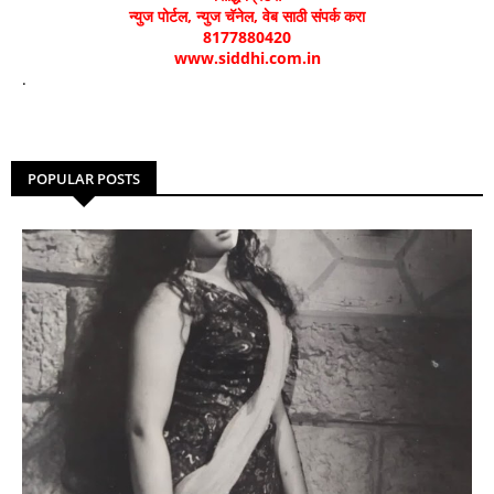
न्युज पोर्टल, न्युज चॅनेल, वेब साठी संपर्क करा
8177880420
www.siddhi.com.in
.
POPULAR POSTS