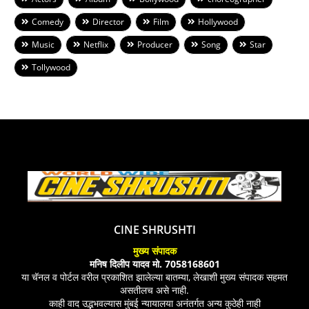
Comedy
Director
Film
Hollywood
Music
Netflix
Producer
Song
Star
Tollywood
CINE SHRUSHTI
मुख्य संपादक
मनिष दिलीप यादव मो. 7058168601
या चॅनल व पोर्टल वरील प्रकाशित झालेल्या बातम्या, लेखाशी मुख्य संपादक सहमत
असतीलच असे नाही.
काही वाद उद्भभवल्यास मुंबई न्यायालया अनंतर्गत अन्य कुठेही नाही