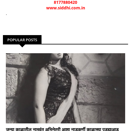
8177880420
www.siddhi.com.in
.
POPULAR POSTS
जुन्या काळातील नामवंत अभिनेत्री आशा नाडकर्णी काळाच्या पडद्याआड