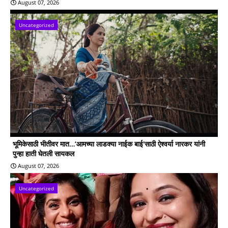
August 07, 2026
Uncategorized
भूमिकेसाठी भीतीवर मात…‘आमच्या लाडक्या नाईक बाई'साठी ऐश्वर्या नारकर यांनी
पुन्हा हाती घेतली सायकल
August 07, 2026
Uncategorized