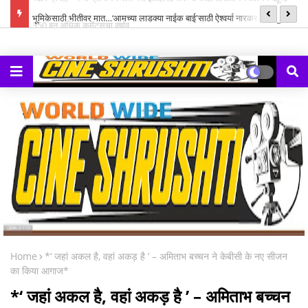
्ह्यूज,
भूमिकेसाठी भीतीवर मात…‘आमच्या लाडक्या नाईक बाई'साठी ऐश्वर्या नारकर यांनी पुन्हा
सन
हाती घेतली सायकल
Home
*‘ जहां अकल है, वहां अकड़ है ’ – अमिताभ बच्चन ने केबीसी के नए सीजन
का किया आगाज*
*‘ जहां अकल है, वहां अकड़ है ’ – अमिताभ बच्चन