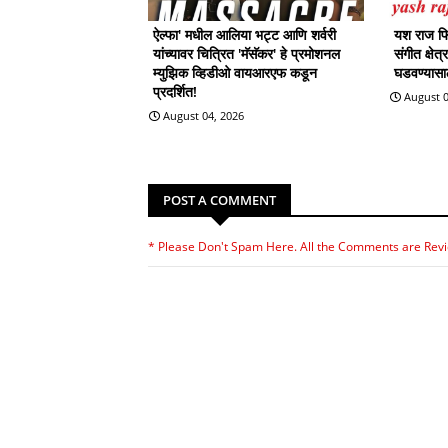
ऐल्फा' मधील आलिया भट्ट आणि शर्वरी
यश राज फिल
यांच्यावर चित्रित 'मॅसॅकर' हे प्रमोशनल
संगीत क्षेत
म्युझिक व्हिडीओ वायआरएफ कडून
घडवण्यासाठी
प्रदर्शित!
August 0
August 04, 2026
POST A COMMENT
* Please Don't Spam Here. All the Comments are Rev