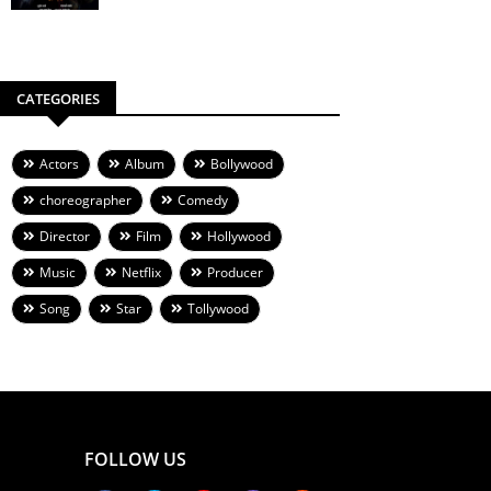
CATEGORIES
Actors
Album
Bollywood
choreographer
Comedy
Director
Film
Hollywood
Music
Netflix
Producer
Song
Star
Tollywood
FOLLOW US