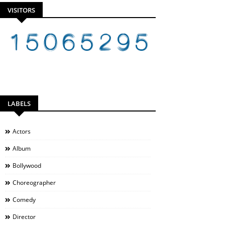
VISITORS
LABELS
Actors
Album
Bollywood
Choreographer
Comedy
Director