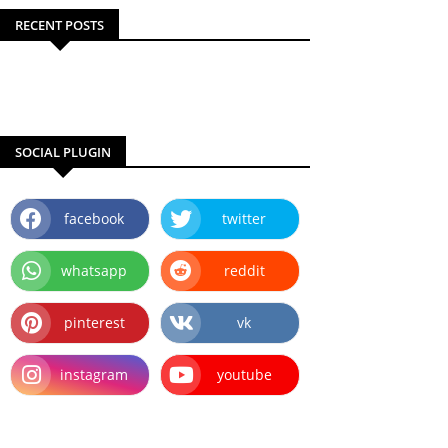
RECENT POSTS
SOCIAL PLUGIN
facebook
twitter
whatsapp
reddit
pinterest
vk
instagram
youtube