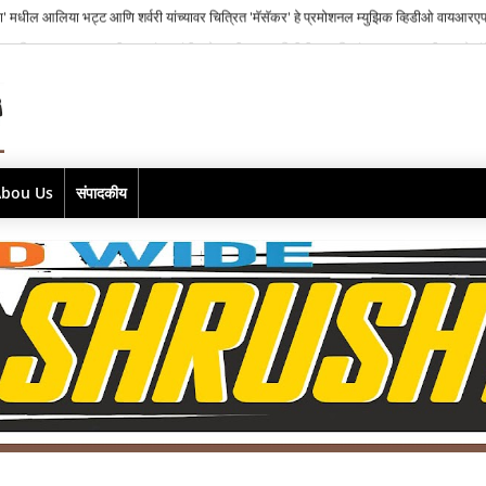
ाज फिल्म्सकडून भारतातील स्वतंत्र संगीत क्षेत्रातील नव्या पिढीतील प्रतिभांना घडवण्यासाठी ‘राह रेकॉर
Abou Us
संपादकीय