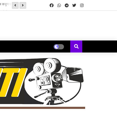
‘झिम्मा ३’च्या चित्रीकरणाला सुरुवात
्ड्स’ची सुरुवात