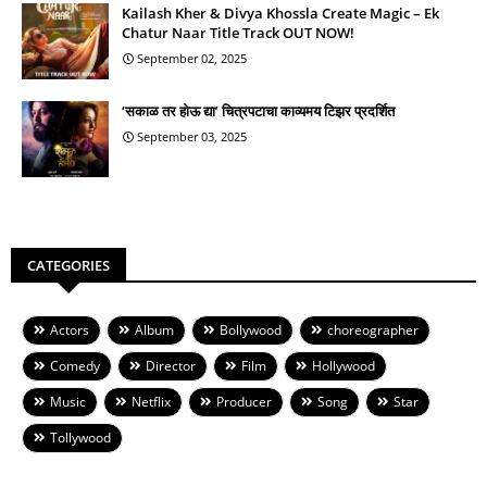
Kailash Kher & Divya Khossla Create Magic – Ek
Chatur Naar Title Track OUT NOW!
September 02, 2025
‘सकाळ तर होऊ द्या’ चित्रपटाचा काव्यमय टिझर प्रदर्शित
September 03, 2025
CATEGORIES
Actors
Album
Bollywood
choreographer
Comedy
Director
Film
Hollywood
Music
Netflix
Producer
Song
Star
Tollywood