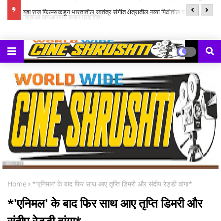
ल म्युझिक
यश राज फिल्म्सकडून भारतातील स्वतंत्र संगीत क्षेत्रातील नव्या पिढीतील प्रतिभांना
‘झ
घडवण्यासाठी ‘राह रेकॉर्ड्स’ची सुरुवात
Home
*'एनिमल' के बाद फिर साथ आए तृप्ति डिमरी और संदीप रेड्डी वांगा*
*'एनिमल' के बाद फिर साथ आए तृप्ति डिमरी और
संदीप रेड्डी वांगा*