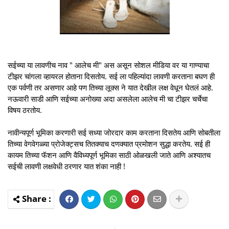
सईच्या या लावणीच नाव " आलेच मी" अस असून सोशल मीडिया वर या गाण्याचा
टीझर चांगला व्हायरल होताना दिसतोय. सई ला पहिल्यांदा लावणी करताना बघण ही
एक पर्वणी तर असणार आहे पण तिच्या लूक्स ने यात देखील लक्ष वेधून घेतलं आहे.
नऊवारी साडी आणि सईच्या अनोख्या अदा असलेला आलेच मी चा टीझर चर्चेचा
विषय ठरतोय.
नावीन्यपूर्ण भूमिका करणारी सई सध्या जोरदार काम करताना दिसतेय आणि सोबतीला
तिच्या वेगवेगळ्या प्रोजेक्ट्सच तितक्याच दणक्यात प्रमोशन सुद्धा करतेय. सई ही
कायम तिच्या फॅशन आणि वैविध्यपूर्ण भूमिका साठी ओळखली जाते आणि अश्यातच
सईची लावणी लक्षवेधी ठरणार यात शंका नाही !