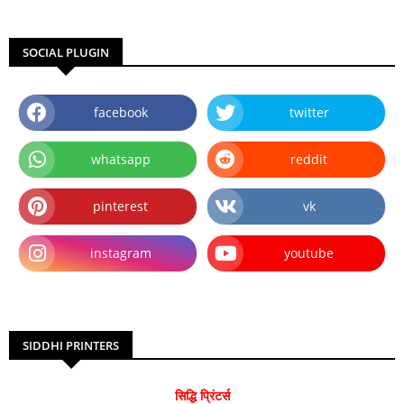
SOCIAL PLUGIN
facebook
twitter
whatsapp
reddit
pinterest
vk
instagram
youtube
SIDDHI PRINTERS
सिद्धि प्रिंटर्स