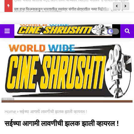
ल म्युझिक
यश राज फिल्म्सकडून भारतातील स्वतंत्र संगीत क्षेत्रातील नव्या पिढीतील प्रतिभांना
‘झ
घडवण्यासाठी ‘राह रेकॉर्ड्स’ची सुरुवात
Home
सईच्या आगामी लावणीची झलक झाली व्हायरल !
सईच्या आगामी लावणीची झलक झाली व्हायरल !