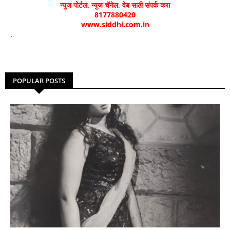
न्युज पोर्टल, न्युज चॅनेल, वेब साठी संपर्क करा
8177880420
www.siddhi.com.in
.
POPULAR POSTS