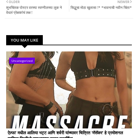
OLDER
NEWER
शुभचिंतक पोस्टर वरच्या स्वप्नीलच्या लूक ने
सिद्धूचा मोठा खुलासा !* *भावनाची नवीन चिंता*
वेधलं प्रेक्षकांचं लक्ष !
YOU MAY LIKE
Uncategorized
ऐल्फा' मधील आलिया भट्ट आणि शर्वरी यांच्यावर चित्रित 'मॅसॅकर' हे प्रमोशनल