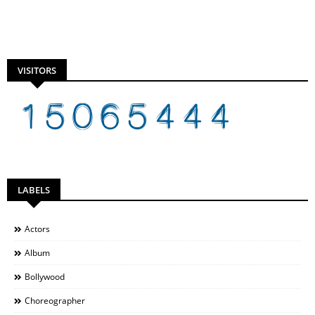
VISITORS
LABELS
Actors
Album
Bollywood
Choreographer