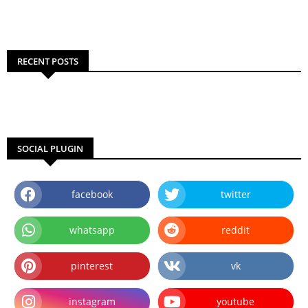
RECENT POSTS
SOCIAL PLUGIN
facebook
twitter
whatsapp
reddit
pinterest
vk
instagram
youtube