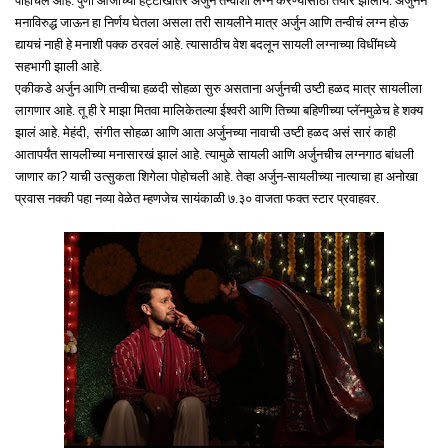
पोहोचलं आहे. पुर्णा आजीच्या हट्टाखातर अर्जुन तन्वीशी लग्न करण्यासाठी तयार झालाय. अर्जुनने
मनाविरुद्ध जाऊन हा निर्णय घेतला असला तरी सायलीने मात्र अर्जुन आणि तन्वीचं लग्न होऊ
द्यायचं नाही हे मनाशी पक्क ठरवलं आहे. त्यासाठीच वेश बदलून सायली लग्नाच्या विधींमध्ये
सहभागी झाली आहे.
एकीकडे अर्जुन आणि तन्वीचा हळदी सोहळा सुरु असताना अर्जुनची उष्टी हळद मात्र सायलीला
लागणार आहे. तू ही रे माझा मितवा मालिकेतल्या ईश्वरी आणि तिच्या बहिणीच्या प्लॅनमुळेच हे शक्य
,
झालं आहे. मेहंदी
संगीत सोहळा आणि आता अर्जुनच्या नावाची उष्टी हळद असं सारं काही
आतापर्यंत सायलीच्या मनासारखं झालं आहे. त्यामुळे सायली आणि अर्जुनचीच लग्नगाठ बांधली
?
जाणार का
याची उत्सुकता शिगेला पोहोचली आहे. तेव्हा अर्जुन-सायलीच्या नात्याचा हा अनोखा
प्रवास नक्की पहा नव्या वेळेत म्हणजेच सायंकाळी ७.३० वाजता फक्त स्टार प्रवाहवर.