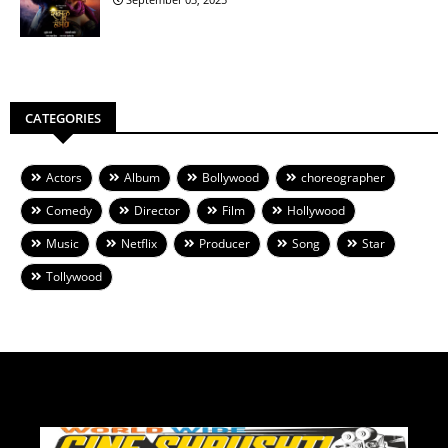
CATEGORIES
Actors
Album
Bollywood
choreographer
Comedy
Director
Film
Hollywood
Music
Netflix
Producer
Song
Star
Tollywood