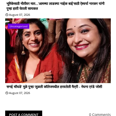
भूमिकेसाठी भीतीवर मात…‘आमच्या लाडक्या नाईक बाई'साठी ऐश्वर्या नारकर यांनी
पुन्हा हाती घेतली सायकल
August 07, 2026
Uncategorized
सनई चौघडे' मुळे पुन्हा जुळली कॉलेजमधील हरवलेली मैत्री - मेघना एरंडे जोशी
August 07, 2026
0 Comments
POST A COMMENT