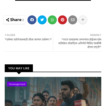
OLDER
NEWER
*एजेच्या प्रोपोजलसाठी लीला करणार उपोषण !*
*स्टार प्रवाहच्या लग्नानंतर होईलच प्रेम
मालिकेत लोकप्रिय अभिनेते मिलिंद गवळींची
होणार एण्ट्री*
YOU MAY LIKE
Uncategorized