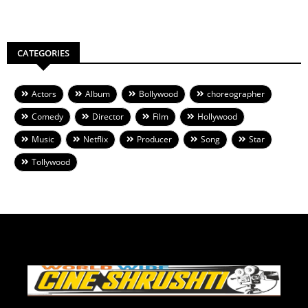
CATEGORIES
Actors
Album
Bollywood
choreographer
Comedy
Director
Film
Hollywood
Music
Netflix
Producer
Song
Star
Tollywood