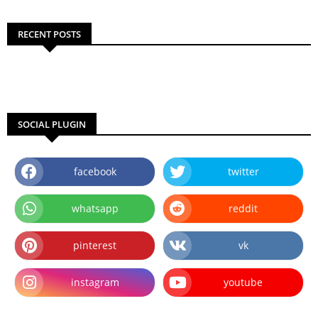
RECENT POSTS
SOCIAL PLUGIN
facebook
twitter
whatsapp
reddit
pinterest
vk
instagram
youtube