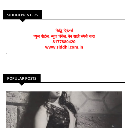
SIDDHI PRINTERS
सिद्धि प्रिंटर्स
न्युज पोर्टल, न्युज चॅनेल, वेब साठी संपर्क करा
8177880420
www.siddhi.com.in
.
POPULAR POSTS