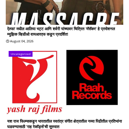
ऐल्फा' मधील आलिया भट्ट आणि शर्वरी यांच्यावर चित्रित 'मॅसॅकर' हे प्रमोशनल
म्युझिक व्हिडीओ वायआरएफ कडून प्रदर्शित!
August 04, 2026
Uncategorized
यश राज फिल्म्सकडून भारतातील स्वतंत्र संगीत क्षेत्रातील नव्या पिढीतील प्रतिभांना
घडवण्यासाठी ‘राह रेकॉर्ड्स’ची सुरुवात