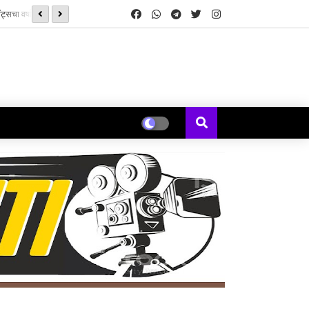
ट्सचा वर्षाव
सनई चौघडे' मुळे पुन्हा जुळली कॉलेजमधील हरवलेली मैत्री - मेघना एरंडे जोशी
ल