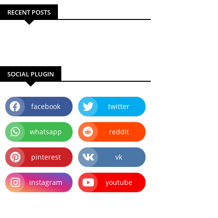
RECENT POSTS
SOCIAL PLUGIN
facebook
twitter
whatsapp
reddit
pinterest
vk
instagram
youtube