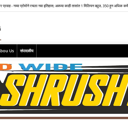
ार प्रवाह - नव्या प्रोमोने रचला नवा इतिहास; अवघ्या काही तासांत 1 मिलियन व्ह्यूज, 350 हून अधिक कमें
िकेसाठी भीतीवर मात…‘आमच्या लाडक्या नाईक बाई'साठी ऐश्वर्या नारकर यांनी पुन्हा हाती घेतली सायक
Abou Us
संपादकीय