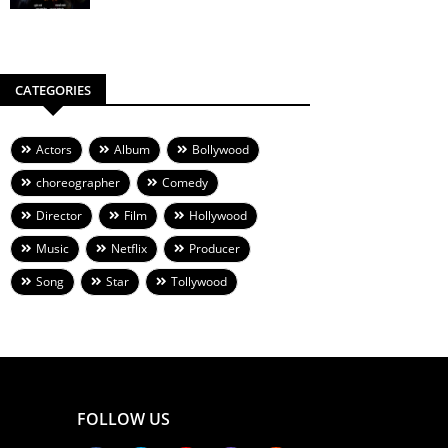
CATEGORIES
Actors
Album
Bollywood
choreographer
Comedy
Director
Film
Hollywood
Music
Netflix
Producer
Song
Star
Tollywood
FOLLOW US