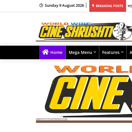
स्ट
Sunday 9 August 2026
BREAKING POSTS
भूम
Home
Mega Menu
Features