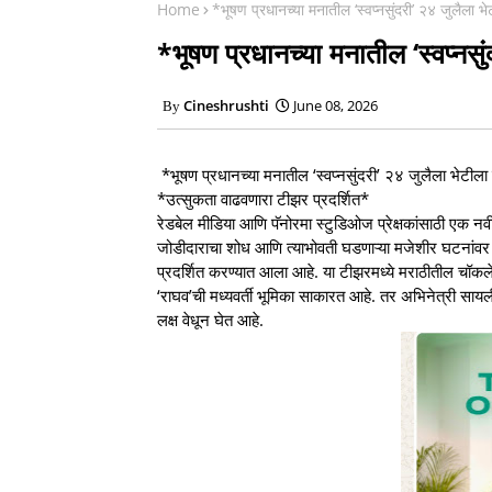
Home
*भूषण प्रधानच्या मनातील ‘स्वप्नसुंदरी’ २४ जुलैला भ
*भूषण प्रधानच्या मनातील ‘स्वप्नसु
Cineshrushti
June 08, 2026
*भूषण प्रधानच्या मनातील ‘स्वप्नसुंदरी’ २४ जुलैला भेटीला
*उत्सुकता वाढवणारा टीझर प्रदर्शित*
रेडबेल मीडिया आणि पॅनोरमा स्टुडिओज प्रेक्षकांसाठी एक न
जोडीदाराचा शोध आणि त्याभोवती घडणाऱ्या मजेशीर घटनांवर
प्रदर्शित करण्यात आला आहे. या टीझरमध्ये मराठीतील चॉकल
‘राघव’ची मध्यवर्ती भूमिका साकारत आहे. तर अभिनेत्री सायल
लक्ष वेधून घेत आहे.