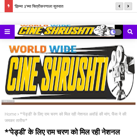
भांना
‘झिम्मा ३’च्या चित्रीकरणाला सुरुवात
फ्
दि
Home
*‘पेड्डी’ के लिए राम चरण को मिल रही नेशनल अवॉर्ड की मांग, फैंस ने की
जमकर तारीफ*
*‘पेड्डी’ के लिए राम चरण को मिल रही नेशनल