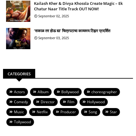
Kailash Kher & Divya Khossla Create Magic – Ek
Chatur Naar Title Track OUT NOW!
September 02, 2025
‘सकाळ तर होऊ द्या’ चित्रपटाचा काव्यमय टिझर प्रदर्शित
September 03, 2025
CATEGORIES
Actors
Album
Bollywood
choreographer
Comedy
Director
Film
Hollywood
Music
Netflix
Producer
Song
Star
Tollywood