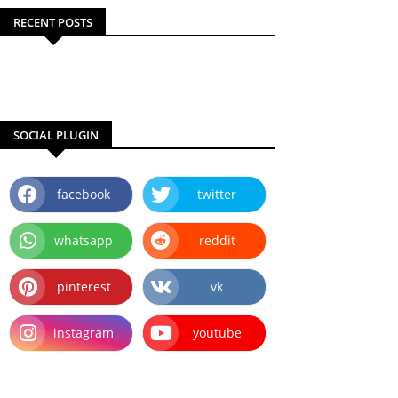
RECENT POSTS
SOCIAL PLUGIN
facebook
twitter
whatsapp
reddit
pinterest
vk
instagram
youtube