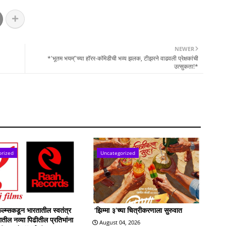
NEWER
*'भूतम भयम्’'च्या हॉरर-कॉमेडीची भव्य झलक, टीझरने वाढवली प्रेक्षकांची
उत्सुकता!*
orized
Uncategorized
्म्सकडून भारतातील स्वतंत्र
‘झिम्मा ३’च्या चित्रीकरणाला सुरुवात
्रातील नव्या पिढीतील प्रतिभांना
August 04, 2026