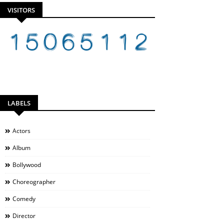
VISITORS
LABELS
Actors
Album
Bollywood
Choreographer
Comedy
Director