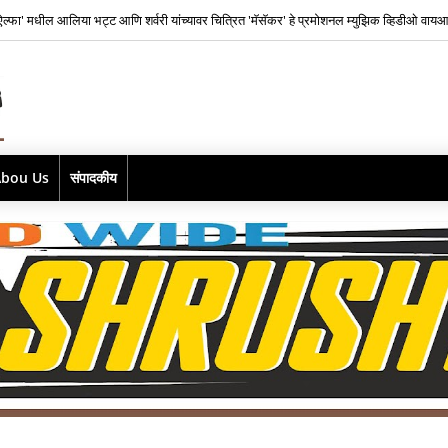
यश राज फिल्म्सकडून भारतातील स्वतंत्र संगीत क्षेत्रातील नव्या पिढीतील प्रतिभांना घडवण्यासाठी ‘राह र
Abou Us
संपादकीय