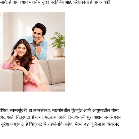
े गाणं त्याच भावनेचं सुंदर प्रतिबिंब आहे. प्रेक्षकांना हे गाणं नक्की
शित ‘स्वप्नसुंदरी’ हा लग्नसंस्था, नात्यांमधील गुंतागुंत आणि आयुष्यातील योग्य
पट आहे. चित्रपटाची कथा, पटकथा आणि दिग्दर्शनाची धुरा अक्षय जयसिंगराव
ुरेश अग्रवाल हे चित्रपटाचे सहनिर्माते आहेत. येत्या २४ जुलैला हा चित्रपट