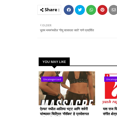
OLDER
भूतम भयम’मधील ‘गोमु सासरला जाते’ गाणे प्रदर्शित
YOU MAY LIKE
Uncategorized
Uncateg
ऐल्फा' मधील आलिया भट्ट आणि शर्वरी
यश राज फिल
यांच्यावर चित्रित 'मॅसॅकर' हे प्रमोशनल
संगीत क्षेत