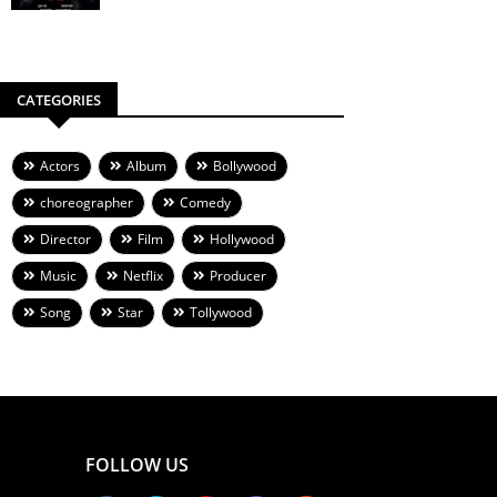
CATEGORIES
Actors
Album
Bollywood
choreographer
Comedy
Director
Film
Hollywood
Music
Netflix
Producer
Song
Star
Tollywood
FOLLOW US