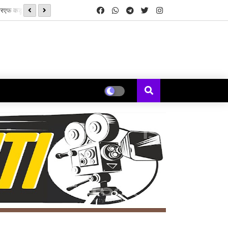
‘झिम्मा ३’च्या चित्रीकरणाला सुरुवात
ेकॉर्ड्स’ची सुरुवात