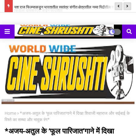
ल म्युझिक
यश राज फिल्म्सकडून भारतातील स्वतंत्र संगीत क्षेत्रातील नव्या पिढीतील प्रतिभांना
‘झ
घडवण्यासाठी ‘राह रेकॉर्ड्स’ची सुरुवात
Home
*अजय-अतुल के ‘फूल पारिजात’गाने में दिखा शिवाजी महाराज और सईबाई के
रिश्ते का सच्चा और भावुक रंग*
*अजय-अतुल के ‘फूल पारिजात’गाने में दिखा