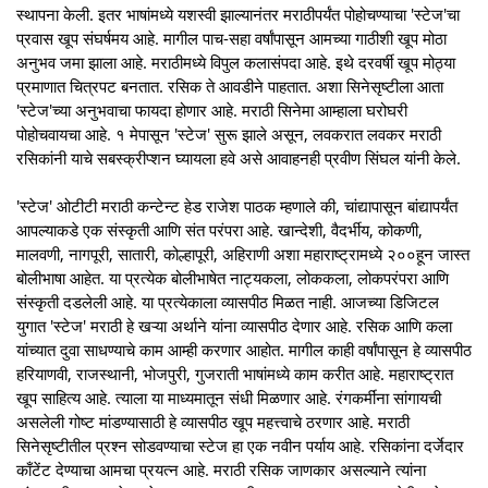
स्थापना केली. इतर भाषांमध्ये यशस्वी झाल्यानंतर मराठीपर्यंत पोहोचण्याचा 'स्टेज'चा
प्रवास खूप संघर्षमय आहे. मागील पाच-सहा वर्षांपासून आमच्या गाठीशी खूप मोठा
अनुभव जमा झाला आहे. मराठीमध्ये विपुल कलासंपदा आहे. इथे दरवर्षी खूप मोठ्या
प्रमाणात चित्रपट बनतात. रसिक ते आवडीने पाहतात. अशा सिनेसृष्टीला आता
'स्टेज'च्या अनुभवाचा फायदा होणार आहे. मराठी सिनेमा आम्हाला घरोघरी
पोहोचवायचा आहे. १ मेपासून 'स्टेज' सुरू झाले असून, लवकरात लवकर मराठी
रसिकांनी याचे सबस्क्रीप्शन घ्यायला हवे असे आवाहनही प्रवीण सिंघल यांनी केले.
'स्टेज' ओटीटी मराठी कन्टेन्ट हेड राजेश पाठक म्हणाले की, चांद्यापासून बांद्यापर्यंत
आपल्याकडे एक संस्कृती आणि संत परंपरा आहे. खान्देशी, वैदर्भीय, कोकणी,
मालवणी, नागपूरी, सातारी, कोल्हापूरी, अहिराणी अशा महाराष्ट्रामध्ये २००हून जास्त
बोलीभाषा आहेत. या प्रत्येक बोलीभाषेत नाट्यकला, लोककला, लोकपरंपरा आणि
संस्कृती दडलेली आहे. या प्रत्येकाला व्यासपीठ मिळत नाही. आजच्या डिजिटल
युगात 'स्टेज' मराठी हे खऱ्या अर्थाने यांना व्यासपीठ देणार आहे. रसिक आणि कला
यांच्यात दुवा साधण्याचे काम आम्ही करणार आहोत. मागील काही वर्षांपासून हे व्यासपीठ
हरियाणवी, राजस्थानी, भोजपुरी, गुजराती भाषांमध्ये काम करीत आहे. महाराष्ट्रात
खूप साहित्य आहे. त्याला या माध्यमातून संधी मिळणार आहे. रंगकर्मींना सांगायची
असलेली गोष्ट मांडण्यासाठी हे व्यासपीठ खूप महत्त्वाचे ठरणार आहे. मराठी
सिनेसृष्टीतील प्रश्न सोडवण्याचा स्टेज हा एक नवीन पर्याय आहे. रसिकांना दर्जेदार
काँटेंट देण्याचा आमचा प्रयत्न आहे. मराठी रसिक जाणकार असल्याने त्यांना