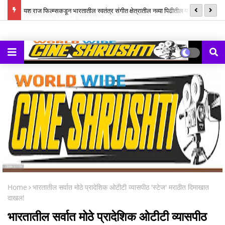
ल म्युझिक
यश राज फिल्म्सकडून भारतातील स्वतंत्र संगीत क्षेत्रातील नव्या पिढीतील प्रतिभांना
‘झ
घडवण्यासाठी ‘राह रेकॉर्ड्स’ची सुरुवात
Home
भारतातील सर्वात मोठे प्रादेशिक ओटीटी व्यासपीठ 'स्टेज' मराठीत दिमाखात
दाखल!
भारतातील सर्वात मोठे प्रादेशिक ओटीटी व्यासपीठ