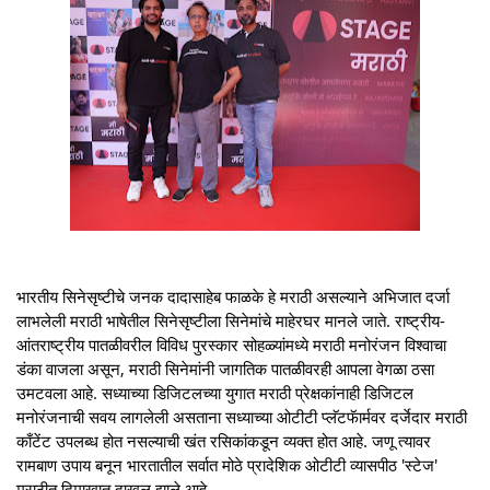
भारतीय सिनेसृष्टीचे जनक दादासाहेब फाळके हे मराठी असल्याने अभिजात दर्जा
लाभलेली मराठी भाषेतील सिनेसृष्टीला सिनेमांचे माहेरघर मानले जाते. राष्ट्रीय-
आंतराष्ट्रीय पातळीवरील विविध पुरस्कार सोहळ्यांमध्ये मराठी मनोरंजन विश्वाचा
डंका वाजला असून, मराठी सिनेमांनी जागतिक पातळीवरही आपला वेगळा ठसा
उमटवला आहे. सध्याच्या डिजिटलच्या युगात मराठी प्रेक्षकांनाही डिजिटल
मनोरंजनाची सवय लागलेली असताना सध्याच्या ओटीटी प्लॅटफॅार्मवर दर्जेदार मराठी
काँटेंट उपलब्ध होत नसल्याची खंत रसिकांकडून व्यक्त होत आहे. जणू त्यावर
रामबाण उपाय बनून भारतातील सर्वात मोठे प्रादेशिक ओटीटी व्यासपीठ 'स्टेज'
मराठीत दिमाखात दाखल झाले आहे.