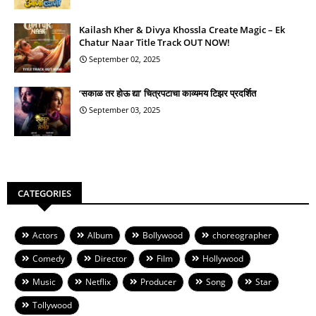
Kailash Kher & Divya Khossla Create Magic – Ek
Chatur Naar Title Track OUT NOW!
September 02, 2025
‘सकाळ तर होऊ द्या’ चित्रपटाचा काव्यमय टिझर प्रदर्शित
September 03, 2025
CATEGORIES
Actors
Album
Bollywood
choreographer
Comedy
Director
Film
Hollywood
Music
Netflix
Producer
Song
Star
Tollywood