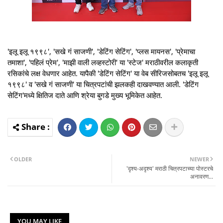
'इलू इलू १९९८', 'सखे गं साजणी', 'डेटिंग सेटिंग', 'प्लस मायनस', 'प्रेमाचा
तमाशा', 'पहिलं प्रेम', 'माझी वाली लव्हस्टोरी' या 'स्टेज' मराठीवरील कलाकृती
रसिकांचे लक्ष वेधणार आहेत. यापैकी 'डेटिंग सेटिंग' या वेब सीरिजसोबतच 'इलू इलू
१९९८' व 'सखे गं साजणी' या चित्रपटांची झलकही दाखवण्यात आली. 'डेटिंग
सेटिंग'मध्ये क्षितिज दाते आणि श्रेया बुगडे मुख्य भूमिकेत आहेत.
OLDER
NEWER
'दृश्य-अदृश्य' मराठी चित्रपटाच्या पोस्टरचे
अनावरण...
YOU MAY LIKE