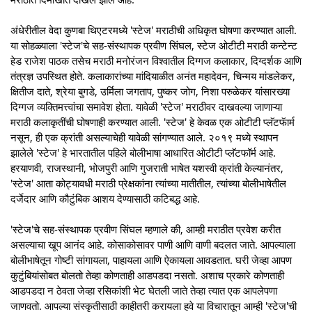
अंधेरीतील वेदा कुणबा थिएटरमध्ये 'स्टेज' मराठीची अधिकृत घोषणा करण्यात आली.
या सोहळ्याला 'स्टेज'चे सह-संस्थापक प्रवीण सिंघल, स्टेज ओटीटी मराठी कन्टेन्ट
हेड राजेश पाठक तसेच मराठी मनोरंजन विश्वातील दिग्गज कलाकार, दिग्दर्शक आणि
तंत्रज्ञ उपस्थित होते. कलाकारांच्या मांदियाळीत अनंत महादेवन, चिन्मय मांडलेकर,
क्षितीज दाते, श्रेया बुगडे, उर्मिला जगताप, पुष्कर जोग, निशा परुळेकर यांसारख्या
दिग्गज व्यक्तिमत्त्वांचा समावेश होता. यावेळी 'स्टेज' मराठीवर दाखवल्या जाणाऱ्या
मराठी कलाकृतींची घोषणाही करण्यात आली. 'स्टेज' हे केवळ एक ओटीटी प्लॅटफॅार्म
नसून, ही एक क्रांती असल्याचेही यावेळी सांगण्यात आले. २०१९ मध्ये स्थापन
झालेले 'स्टेज' हे भारतातील पहिले बोलीभाषा आधारित ओटीटी प्लॅटफॉर्म आहे.
हरयाणवी, राजस्थानी, भोजपुरी आणि गुजराती भाषेत यशस्वी क्रांती केल्यानंतर,
'स्टेज' आता कोट्यावधी मराठी प्रेक्षकांना त्यांच्या मातीतील, त्यांच्या बोलीभाषेतील
दर्जेदार आणि कौटुंबिक आशय देण्यासाठी कटिबद्ध आहे.
'स्टेज'चे सह-संस्थापक प्रवीण सिंघल म्हणाले की, आम्ही मराठीत प्रवेश करीत
असल्याचा खूप आनंद आहे. कोसाकोसावर पाणी आणि वाणी बदलत जाते. आपल्याला
बोलीभाषेतून गोष्टी सांगायला, पाहायला आणि ऐकायला आवडतात. घरी जेव्हा आपण
कुटुंबियांसोबत बोलतो तेव्हा कोणताही आडपडदा नसतो. अशाच प्रकारे कोणताही
आडपडदा न ठेवता जेव्हा रसिकांशी भेट घेतली जाते तेव्हा त्यात एक आपलेपणा
जाणवतो. आपल्या संस्कृतीसाठी काहीतरी करायला हवे या विचारातून आम्ही 'स्टेज'ची