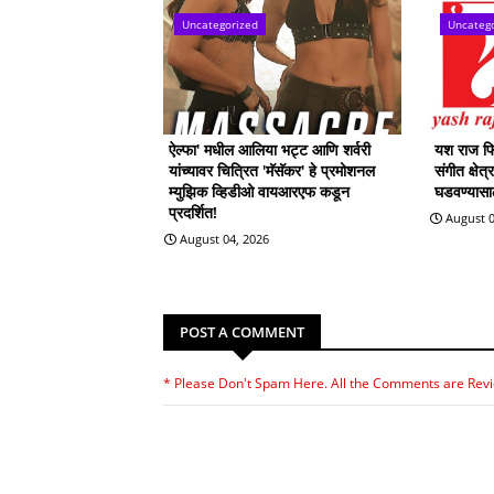
Uncategorized
Uncateg
ऐल्फा' मधील आलिया भट्ट आणि शर्वरी
यश राज फिल
यांच्यावर चित्रित 'मॅसॅकर' हे प्रमोशनल
संगीत क्षेत
म्युझिक व्हिडीओ वायआरएफ कडून
घडवण्यासाठी
प्रदर्शित!
August 0
August 04, 2026
POST A COMMENT
* Please Don't Spam Here. All the Comments are Rev