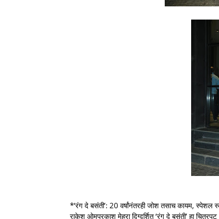
*‘रंग दे बसंती’: 20 वर्षांनंतरही जोश तसाच कायम, स्पेशल स्
राकेश ओमप्रकाश मेहरा दिग्दर्शित ‘रंग दे बसंती’ हा चित्र