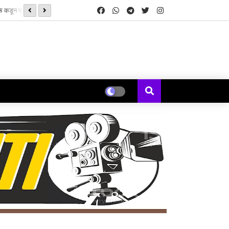
‘झिम्मा ३’च्या चित्रीकरणाला सुरुवात
्ड्स’ची सुरुवात