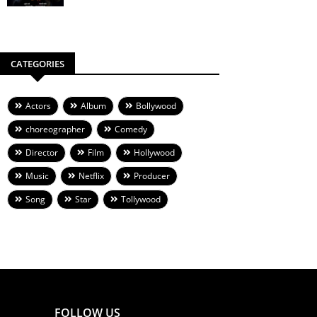
CATEGORIES
Actors
Album
Bollywood
choreographer
Comedy
Director
Film
Hollywood
Music
Netflix
Producer
Song
Star
Tollywood
FOLLOW US