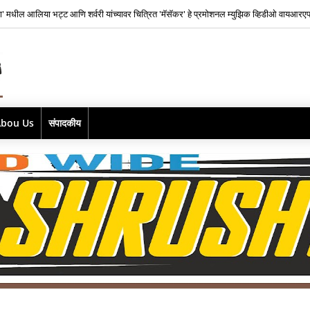
ाज फिल्म्सकडून भारतातील स्वतंत्र संगीत क्षेत्रातील नव्या पिढीतील प्रतिभांना घडवण्यासाठी ‘राह रेकॉर
Abou Us
संपादकीय