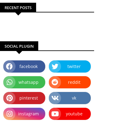
RECENT POSTS
SOCIAL PLUGIN
facebook
twitter
whatsapp
reddit
pinterest
vk
instagram
youtube