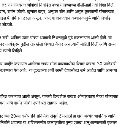
, तर सामाजिक जाणीवांशी निगडित कथा मांडण्याच्या शैलीलाही नवी दिशा दिली.
खान, शर्मन जोशी, कुणाल कपूर, अनुपम खेर आणि अतुल कुलकर्णी यांसारख्या
इड फेनोमेनन ठरला असून, आपल्या ताकदवान कथानकामुळे आणि निर्भीड
ते जोडतो.
र श्री. अजित पवार यांच्या अकाली निधनामुळे पुढे ढकलण्यात आली होती. या
ावर कार्यक्रम पुढील तारखेला घेण्यात येणार असल्याची माहिती दिली आणि राज्य
ये त्यांनी लिहिले—
ंतर जाहीर करण्यात आलेल्या राज्य शोक कालावधीचा विचार करता, 30 जानेवारी
गित करण्यात येत आहे. या दु:खाच्या क्षणी आम्ही देशासोबत उभे आहोत आणि आमच्या
योजित करण्यात आली असून, यामध्ये दिग्दर्शक राकेश ओमप्रकाश मेहरा यांच्यासह
रायण आणि शर्मन जोशी उपस्थित राहणार आहेत.
च्या 20व्या वर्धापनदिनानिमित्त संपूर्ण टीमसाठी हा क्षण अत्यंत भावनिक आणि
िर्माते आपल्या या अविस्मरणीय कलाकृतीला पुन्हा एकदा अनुभवण्यासाठी एकत्र