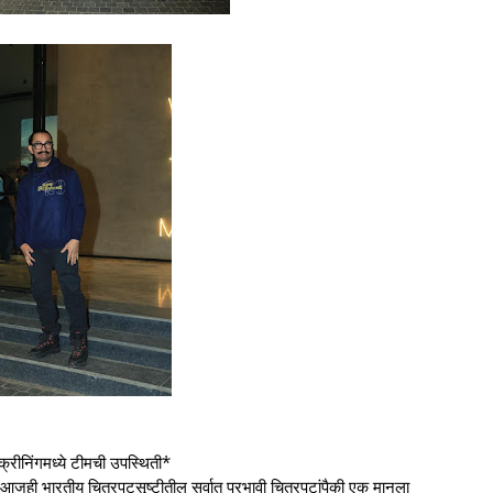
क्रीनिंगमध्ये टीमची उपस्थिती*
पट आजही भारतीय चित्रपटसृष्टीतील सर्वात प्रभावी चित्रपटांपैकी एक मानला