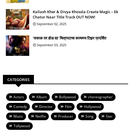
Kailash Kher & Divya Khossla Create Magic – Ek
Chatur Naar Title Track OUT NOW!
September 02, 2025
‘सकाळ तर होऊ द्या’ चित्रपटाचा काव्यमय टिझर प्रदर्शित
September 03, 2025
CATEGORIES
Actors
Album
Bollywood
choreographer
Comedy
Director
Film
Hollywood
Music
Netflix
Producer
Song
Star
Tollywood