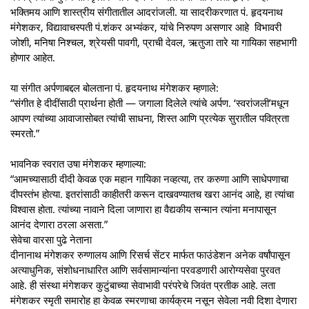
भक्तिमय आणि शास्त्रीय संगीतातील आदरांजली. या सादरीकरणात पं. हृदयनाथ
मंगेशकर, विद्यावाचस्पती पं.शंकर अभ्यंकर, यांचे निरुपण असणार आहे विभावरी
जोशी, मनिषा निश्चल, श्रेयसी पावगी, प्राची देवल, ऋतुजा तारे या गायिका सहभागी
होणार आहेत.
या संगीत अर्पणाबद्दल बोलताना पं. हृदयनाथ मंगेशकर म्हणाले:
“संगीत हे दीदींसाठी प्रार्थना होती — जगाला दिलेले त्यांचे अर्पण. ‘स्वरांजली’मधून
आपण त्यांच्या आवाजासोबत त्यांची साधना, शिस्त आणि प्रत्येक सुरातील पवित्रता
स्मरतो.”
भावनिक स्वरात उषा मंगेशकर म्हणाल्या:
“आमच्यासाठी दीदी केवळ एक महान गायिका नव्हत्या, तर करुणा आणि साधेपणाचा
दीपस्तंभ होत्या. इतरांसाठी काहीतरी करून दाखवण्यातच खरा आनंद आहे, हा त्यांचा
विश्वास होता. त्यांच्या नावाने दिला जाणारा हा वैद्यकीय सन्मान त्यांना मनापासून
आनंद देणारा ठरला असता.”
सेवेचा वारसा पुढे नेताना
दीनानाथ मंगेशकर रुग्णालय आणि रिसर्च सेंटर मार्फत फाउंडेशन अनेक वर्षांपासून
अत्याधुनिक, संशोधनाधारित आणि सर्वसामान्यांना परवडणारी आरोग्यसेवा पुरवत
आहे. ही संस्था मंगेशकर कुटुंबाच्या सेवाभावी परंपरेचे जिवंत प्रतीक आहे. लता
मंगेशकर स्मृती समारोह हा केवळ स्मरणाचा कार्यक्रम नसून सेवेला नवी दिशा देणारा