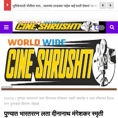
्ह्यूज,
भूमिकेसाठी भीतीवर मात…‘आमच्या लाडक्या नाईक बाई'साठी ऐश्वर्या नारकर यांनी पुन्हा
सन
हाती घेतली सायकल
Home
पुण्यात भारतरत्न लता दीनानाथ मंगेशकर स्मृती समारोह व लता मंगेशकर वैद्यक
रत्न पुरस्कार वितरण सोहळा
पुण्यात भारतरत्न लता दीनानाथ मंगेशकर स्मृती