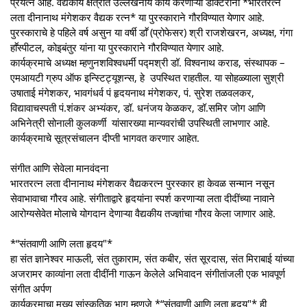
प्रयत्न आहे. वैद्यकीय क्षेत्रात उल्लेखनीय कार्य करणाऱ्या डॉक्टरांना *भारतरत्न
लता दीनानाथ मंगेशकर वैद्यक रत्न* या पुरस्काराने गौरविण्यात येणार आहे.
पुरस्काराचे हे पहिले वर्ष असुन या वर्षी डाॕ (प्रोफेसर) श्री राजशेखरन, अध्यक्ष, गंगा
हाॕस्पीटल, कोइबंतुर यांना या पुरस्काराने गौरविण्यात येणार आहे.
कार्यक्रमाचे अध्यक्ष म्हणुनशविश्वधर्मी पद्मश्री डॉ. विश्वनाथ कराड, संस्थापक –
एमआयटी ग्रुप ऑफ इन्स्टिट्यूशन्स, हे उपस्थित राहतील. या सोहळ्याला सुश्री
उषाताई मंगेशकर, भावगंधर्व पं हृदयनाथ मंगेशकर, पं. सुरेश तळवलकर,
विद्यावाचस्पती पं.शंकर अभ्यंकर, डॉ. धनंजय केळकर, डॉ.समिर जोग आणि
अभिनेत्री सोनाली कुलकर्णी यांसारख्या मान्यवरांची उपस्थिती लाभणार आहे.
कार्यक्रमाचे सूत्रसंचालन दीप्ती भागवत करणार आहेत.
संगीत आणि सेवेला मानवंदना
भारतरत्न लता दीनानाथ मंगेशकर वैद्यकरत्न पुरस्कार हा केवळ सन्मान नसून
सेवाभावाचा गौरव आहे. संगीताद्वारे हृदयांना स्पर्श करणाऱ्या लता दीदींच्या नावाने
आरोग्यसेवेत मोलाचे योगदान देणाऱ्या वैद्यकीय तज्ज्ञांचा गौरव केला जाणार आहे.
*“संतवाणी आणि लता हृदय"*
हा संत ज्ञानेश्वर माऊली, संत तुकाराम, संत कबीर, संत सूरदास, संत मिराबाई यांच्या
अजरामर काव्यांना लता दीदींनी गाऊन केलेले अभिवादन संगीतांजली एक भावपूर्ण
संगीत अर्पण
कार्यक्रमाचा मुख्य सांस्कृतिक भाग म्हणजे *“संतवाणी आणि लता हृदय"* ही