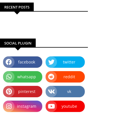
RECENT POSTS
SOCIAL PLUGIN
facebook
twitter
whatsapp
reddit
pinterest
vk
instagram
youtube