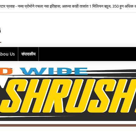
भूमिकेसाठी भीतीवर मात…‘आमच्या लाडक्या नाईक बाई'साठी ऐश्वर्या नारकर यांनी पुन्हा हाती घेतली सा
Abou Us
संपादकीय