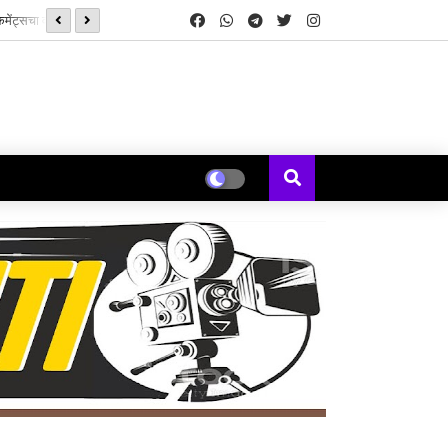
सनई चौघडे' मुळे पुन्हा जुळली कॉलेजमधील हरवलेली मैत्री - मेघना एरंडे जोशी
यकल