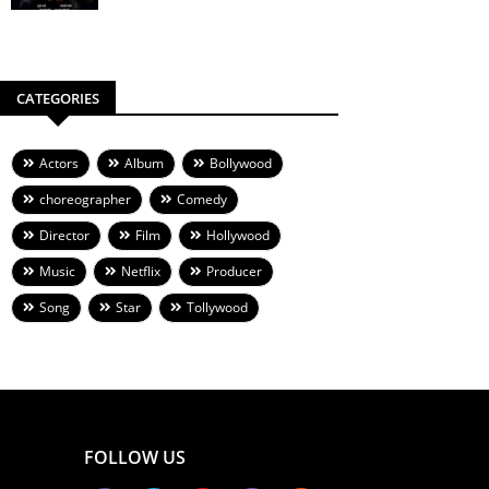
CATEGORIES
Actors
Album
Bollywood
choreographer
Comedy
Director
Film
Hollywood
Music
Netflix
Producer
Song
Star
Tollywood
FOLLOW US