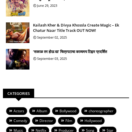
June 29, 2023
Kailash Kher & Divya Khossla Create Magic – Ek
Chatur Naar Title Track OUT NOW!
September 02, 2025
‘सकाळ तर होऊ द्या’ चित्रपटाचा काव्यमय टिझर प्रदर्शित
September 03, 2025
CATEGORIES
Actors
Album
Bollywood
choreographer
Comedy
Director
Film
Hollywood
Music
Netflix
Producer
Song
Star