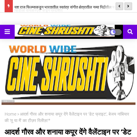
ल म्युझिक
यश राज फिल्म्सकडून भारतातील स्वतंत्र संगीत क्षेत्रातील नव्या पिढीतील प्रतिभांना
‘झ
घडवण्यासाठी ‘राह रेकॉर्ड्स’ची सुरुवात
Home
आदर्श गौरव और शनाया कपूर देंगे वैलेंटाइन पर ‘डेट फ्राइट’, बेजय नांबियार
की ‘तू या मैं’ का टीज़र रिलीज़!*
आदर्श गौरव और शनाया कपूर देंगे वैलेंटाइन पर ‘डेट