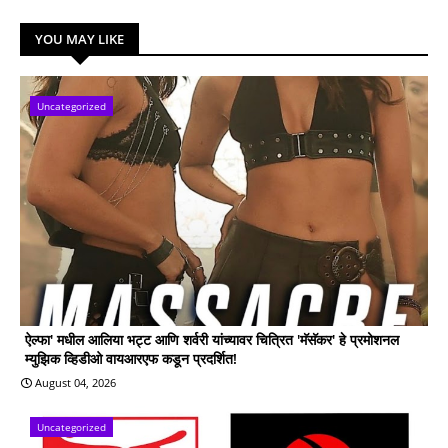
YOU MAY LIKE
Uncategorized
ऐल्फा' मधील आलिया भट्ट आणि शर्वरी यांच्यावर चित्रित 'मॅसॅकर' हे प्रमोशनल
म्युझिक व्हिडीओ वायआरएफ कडून प्रदर्शित!
August 04, 2026
Uncategorized