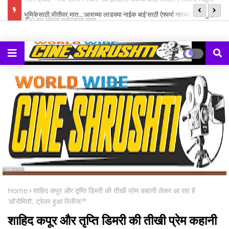
्ह्यूज,
भूमिकेसाठी भीतीवर मात…‘आमच्या लाडक्या नाईक बाई'साठी ऐश्वर्या नारकर यांनी पुन्हा
सन
हाती घेतली सायकल
Home
शाहिद कपूर और तृप्ति डिमरी की तीखी प्रेम कहानी लेकर आ रहा है
‘ओ’रोमियो’, ट्रेलर हुआ रिलीज!*
शाहिद कपूर और तृप्ति डिमरी की तीखी प्रेम कहानी