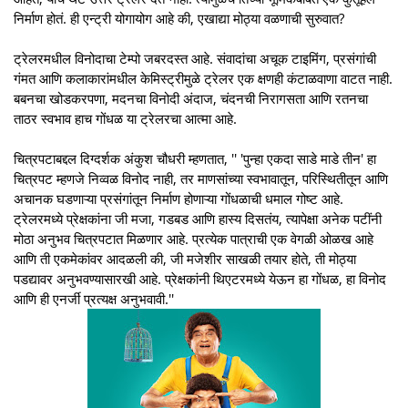
निर्माण होतं. ही एन्ट्री योगायोग आहे की, एखाद्या मोठ्या वळणाची सुरुवात?
ट्रेलरमधील विनोदाचा टेम्पो जबरदस्त आहे. संवादांचा अचूक टाइमिंग, प्रसंगांची
गंमत आणि कलाकारांमधील केमिस्ट्रीमुळे ट्रेलर एक क्षणही कंटाळवाणा वाटत नाही.
बबनचा खोडकरपणा, मदनचा विनोदी अंदाज, चंदनची निरागसता आणि रतनचा
ताठर स्वभाव हाच गोंधळ या ट्रेलरचा आत्मा आहे.
चित्रपटाबद्दल दिग्दर्शक अंकुश चौधरी म्हणतात, '' 'पुन्हा एकदा साडे माडे तीन' हा
चित्रपट म्हणजे निव्वळ विनोद नाही, तर माणसांच्या स्वभावातून, परिस्थितीतून आणि
अचानक घडणाऱ्या प्रसंगांतून निर्माण होणाऱ्या गोंधळाची धमाल गोष्ट आहे.
ट्रेलरमध्ये प्रेक्षकांना जी मजा, गडबड आणि हास्य दिसतंय, त्यापेक्षा अनेक पटींनी
मोठा अनुभव चित्रपटात मिळणार आहे. प्रत्येक पात्राची एक वेगळी ओळख आहे
आणि ती एकमेकांवर आदळली की, जी मजेशीर साखळी तयार होते, ती मोठ्या
पडद्यावर अनुभवण्यासारखी आहे. प्रेक्षकांनी थिएटरमध्ये येऊन हा गोंधळ, हा विनोद
आणि ही एनर्जी प्रत्यक्ष अनुभवावी.''