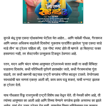
कुरळे बंधू पुन्हा एकदा प्रेक्षकांच्या भेटीला येत आहेत… आणि यावेळी गोंधळ, गैरसमज
आणि धमाल अधिकच वाढलेली दिसतेय! नुकताच प्रदर्शित झालेला ‘पुन्हा एकदा साडे
माडे तीन’ चा ट्रेलर पाहिला की, एक गोष्ट स्पष्ट होते ती म्हणजे हा चित्रपट फक्त
हसवणारा नाही, तर शेवटपर्यंत उत्सुकता टिकवून ठेवणारा आहे.
रतन, मदन आणि चंदन यांच्या आयुष्यात ट्रेलरमध्ये सतत काही ना काही विचित्र
घडताना दिसतंय. कधी परिस्थिती पूर्णपणे हाताबाहेर जाते, कधी गैरसमजांचा गुंता
वाढतो, तर कधी बबनची खट्याळ एन्ट्री सगळंच गणित बदलून टाकते. वेगवेगळ्या
स्वभावांची चार माणसं एकत्र आली की, काय काय घडू शकतं, याची भन्नाट झलक
हा ट्रेलर देतो.
याच गोंधळात रिंकू राजगुरूची एन्ट्री विशेष लक्ष वेधून घेते. ती नेमकी कोण आहे, ती
त्यांच्या आयुष्यात का आली आहे आणि तिच्या येण्याने सगळेच इतके अस्वस्थ का झाले
आहेत, याचं थेट उत्तर ट्रेलर देत नाही. त्यामुळेच तिच्या भूमिकेबाबत एक कुतूहल