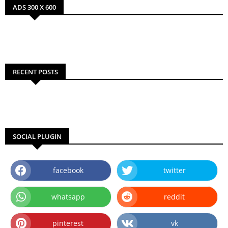
ADS 300 X 600
RECENT POSTS
SOCIAL PLUGIN
facebook
twitter
whatsapp
reddit
pinterest
vk