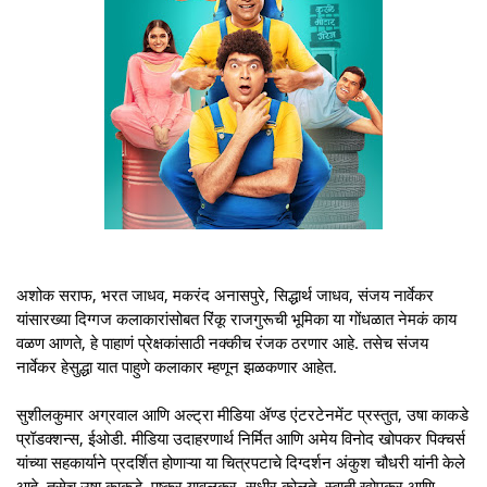
अशोक सराफ, भरत जाधव, मकरंद अनासपुरे, सिद्धार्थ जाधव, संजय नार्वेकर
यांसारख्या दिग्गज कलाकारांसोबत रिंकू राजगुरूची भूमिका या गोंधळात नेमकं काय
वळण आणते, हे पाहाणं प्रेक्षकांसाठी नक्कीच रंजक ठरणार आहे. तसेच संजय
नार्वेकर हेसुद्धा यात पाहुणे कलाकार म्हणून झळकणार आहेत.
सुशीलकुमार अग्रवाल आणि अल्ट्रा मीडिया ॲण्ड एंटरटेनमेंट प्रस्तुत, उषा काकडे
प्रॉडक्शन्स, ईओडी. मीडिया उदाहरणार्थ निर्मित आणि अमेय विनोद खोपकर पिक्चर्स
यांच्या सहकार्याने प्रदर्शित होणाऱ्या या चित्रपटाचे दिग्दर्शन अंकुश चौधरी यांनी केले
आहे. तसेच उषा काकडे, पुष्कर यावलकर, सुधीर कोलते, स्वाती खोपकर आणि