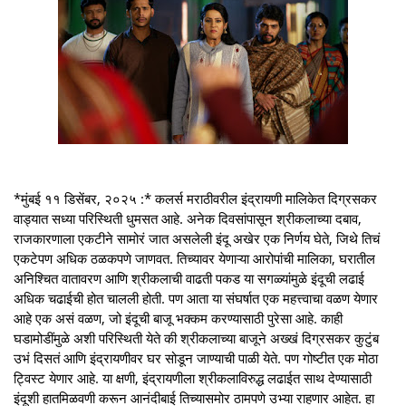
*मुंबई ११ डिसेंबर, २०२५ :* कलर्स मराठीवरील इंद्रायणी मालिकेत दिग्रसकर
वाड्यात सध्या परिस्थिती धुमसत आहे. अनेक दिवसांपासून श्रीकलाच्या दबाव,
राजकारणाला एकटीने सामोरं जात असलेली इंदू अखेर एक निर्णय घेते, जिथे तिचं
एकटेपण अधिक ठळकपणे जाणवत. तिच्यावर येणाऱ्या आरोपांची मालिका, घरातील
अनिश्चित वातावरण आणि श्रीकलाची वाढती पकड या सगळ्यांमुळे इंदूची लढाई
अधिक चढाईची होत चालली होती. पण आता या संघर्षात एक महत्त्वाचा वळण येणार
आहे एक असं वळण, जो इंदूची बाजू भक्कम करण्यासाठी पुरेसा आहे. काही
घडामोडींमुळे अशी परिस्थिती येते की श्रीकलाच्या बाजूने अख्खं दिग्रसकर कुटुंब
उभं दिसतं आणि इंद्रायणीवर घर सोडून जाण्याची पाळी येते. पण गोष्टीत एक मोठा
ट्विस्ट येणार आहे. या क्षणी, इंद्रायणीला श्रीकलाविरुद्ध लढाईत साथ देण्यासाठी
इंदूशी हातमिळवणी करून आनंदीबाई तिच्यासमोर ठामपणे उभ्या राहणार आहेत. हा