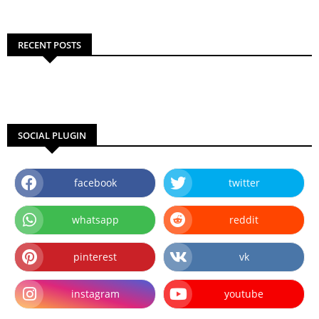
RECENT POSTS
SOCIAL PLUGIN
facebook
twitter
whatsapp
reddit
pinterest
vk
instagram
youtube