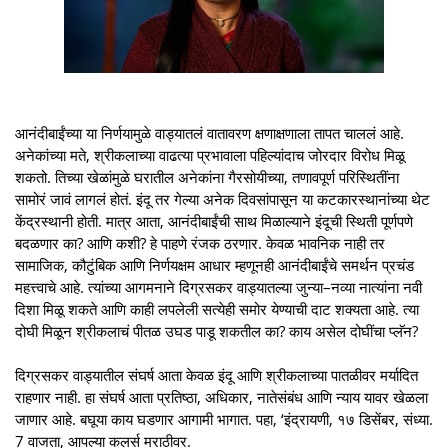
आनंदीबाईंच्या या निर्णयामुळे वाड्यातलं वातावरण क्षणाक्षणाला तापत चाललं आहे.
अनेकांच्या मते, श्रीकलाच्या वाढत्या प्रभावाला पहिल्यांदाच जोरदार विरोध मिळू
शकतो. तिच्या खेळांमुळे घरातील अनेकांना गैरसोयीच्या, तणावपूर्ण परिस्थितींना
सामोरं जावं लागलं होतं. इंदू तर गेल्या अनेक दिवसांपासून या कटकारस्थानांच्या थेट
केंद्रस्थानी होती. मात्र आता, आनंदीबाईंची साथ मिळाल्याने इंदूची स्थिती पूर्णपणे
बदळणार का? आणि कशी? हे पाहणे रंजक ठरणार. केवळ भावनिक नाही तर
सामाजिक, कौटुंबिक आणि निर्णयक्षम आधार म्हणूनही आनंदीबाईंचे समर्थन प्रचंड
महत्त्वाचे आहे. त्यांच्या आगमनाने दिग्रसकर वाड्यातल्या जुन्या–नव्या नात्यांना नवी
दिशा मिळू शकते आणि काही लपलेली सत्येही समोर येण्याची दाट शक्यता आहे. त्या
दोघी मिळून श्रीकलाचं पीतळ उघड पाडू शकतील का? काय असेल दोघींचा प्लॅन?
दिग्रसकर वाड्यातील संघर्ष आता केवळ इंदू आणि श्रीकलाच्या पातळीवर मर्यादित
राहणार नाही. हा संघर्ष आता प्रतिष्ठा, अधिकार, नातेसंबंध आणि न्याय यावर खेळला
जाणार आहे. बघूया काय घडणार आगामी भागात. पहा, ‘इंद्रायणी, १७ डिसेंबर, संध्या.
7 वाजता, आपल्या कलर्स मराठीवर.