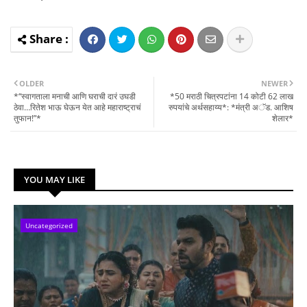
OLDER
NEWER
*“स्वागताला मनाची आणि घराची दारं उघडी
*50 मराठी चित्रपटांना 14 कोटी 62 लाख
ठेवा…रितेश भाऊ घेऊन येत आहे महाराष्ट्राचं
रुपयांचे अर्थसहाय्य*: *मंत्री अॅड. आशिष
तुफान!”*
शेलार*
YOU MAY LIKE
Uncategorized