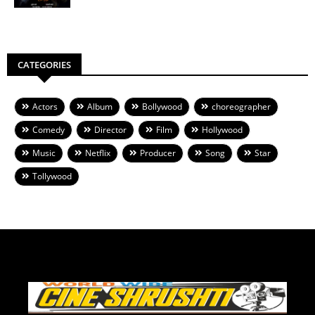
CATEGORIES
Actors
Album
Bollywood
choreographer
Comedy
Director
Film
Hollywood
Music
Netflix
Producer
Song
Star
Tollywood