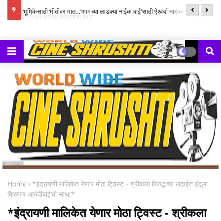
्ह्यूज,
भूमिकेसाठी भीतीवर मात…‘आमच्या लाडक्या नाईक बाई'साठी ऐश्वर्या नारकर यांनी पुन्हा
सन
हाती घेतली सायकल
Home
*इंद्रायणी मालिकेत येणार मोठा ट्विस्ट - श्रीकला विरुद्धच्या लढाईत इंदूला
मिळणार आनंदीबाईंची साथ!*
*इंद्रायणी मालिकेत येणार मोठा ट्विस्ट - श्रीकला