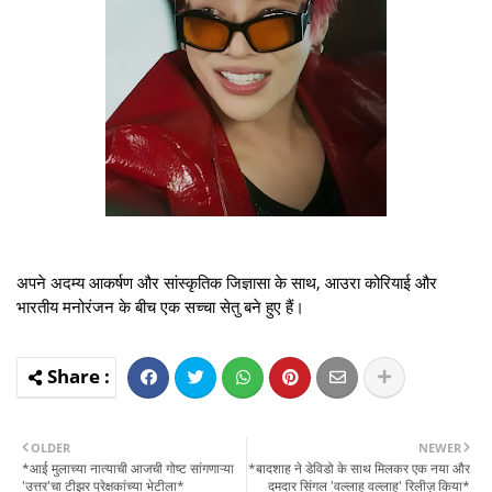
अपने अदम्य आकर्षण और सांस्कृतिक जिज्ञासा के साथ, आउरा कोरियाई और
भारतीय मनोरंजन के बीच एक सच्चा सेतु बने हुए हैं।
OLDER
NEWER
*आई मुलाच्या नात्याची आजची गोष्ट सांगणाऱ्या
*बादशाह ने डेविडो के साथ मिलकर एक नया और
'उत्तर'चा टीझर प्रेक्षकांच्या भेटीला*
दमदार सिंगल 'वल्लाह वल्लाह' रिलीज़ किया*