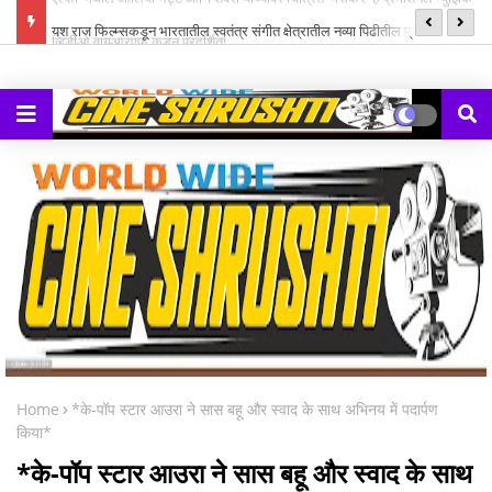
ल म्युझिक
यश राज फिल्म्सकडून भारतातील स्वतंत्र संगीत क्षेत्रातील नव्या पिढीतील प्रतिभांना
‘झ
घडवण्यासाठी ‘राह रेकॉर्ड्स’ची सुरुवात
Home
*के-पॉप स्टार आउरा ने सास बहू और स्वाद के साथ अभिनय में पदार्पण
किया*
*के-पॉप स्टार आउरा ने सास बहू और स्वाद के साथ