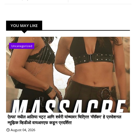
YOU MAY LIKE
Uncategorized
ऐल्फा' मधील आलिया भट्ट आणि शर्वरी यांच्यावर चित्रित 'मॅसॅकर' हे प्रमोशनल
म्युझिक व्हिडीओ वायआरएफ कडून प्रदर्शित!
August 04, 2026