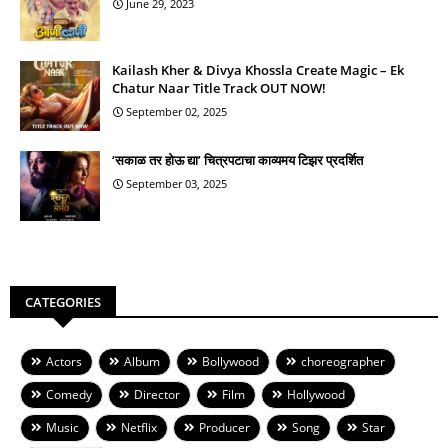
June 29, 2023
Kailash Kher & Divya Khossla Create Magic – Ek
Chatur Naar Title Track OUT NOW!
September 02, 2025
‘सकाळ तर होऊ द्या’ चित्रपटाचा काव्यमय टिझर प्रदर्शित
September 03, 2025
CATEGORIES
Actors
Album
Bollywood
choreographer
Comedy
Director
Film
Hollywood
Music
Netflix
Producer
Song
Star