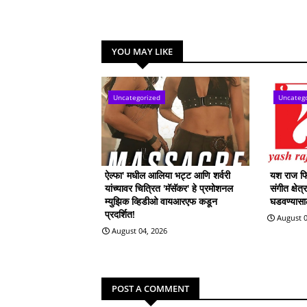
YOU MAY LIKE
Uncategorized
Uncateg
ऐल्फा' मधील आलिया भट्ट आणि शर्वरी
यश राज फिल
यांच्यावर चित्रित 'मॅसॅकर' हे प्रमोशनल
संगीत क्षेत
म्युझिक व्हिडीओ वायआरएफ कडून
घडवण्यासाठी
प्रदर्शित!
August 0
August 04, 2026
POST A COMMENT