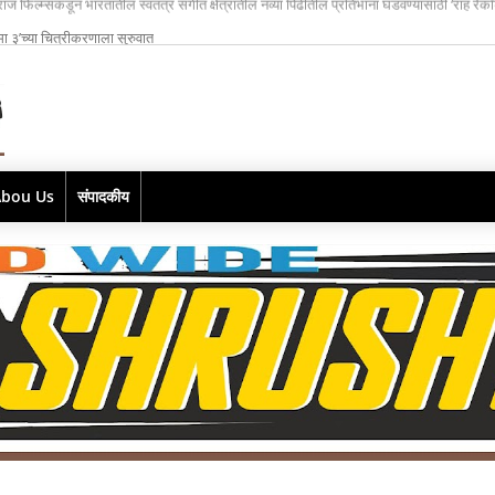
्मा ३’च्या चित्रीकरणाला सुरुवात
Abou Us
संपादकीय