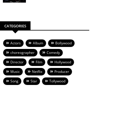
CATEGORIES
Actors
Album
Bollywood
choreographer
Comedy
Director
Film
Hollywood
Music
Netflix
Producer
Song
Star
Tollywood