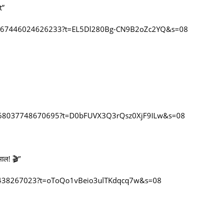
t”
85667446024626233?t=EL5Dl280Bg-CN9B2oZc2YQ&s=08
5668037748670695?t=D0bFUVX3Q3rQsz0XjF9ILw&s=08
ाल! 🎬”
38438267023?t=oToQo1vBeio3ulTKdqcq7w&s=08