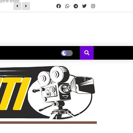
फ्रेंडशिप डेच्या निमित्ताने समर टाईम्स प्रोडक्शन निर्मित, क्रांती रेडकर वानखेड