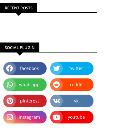
RECENT POSTS
SOCIAL PLUGIN
facebook
twitter
whatsapp
reddit
pinterest
vk
instagram
youtube