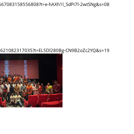
5667083158556808?t=e-hAXh1l_SdPi7l-2wtSNg&s=08
667621082317035?t=EL5Dl280Bg-CN9B2oZc2YQ&s=19