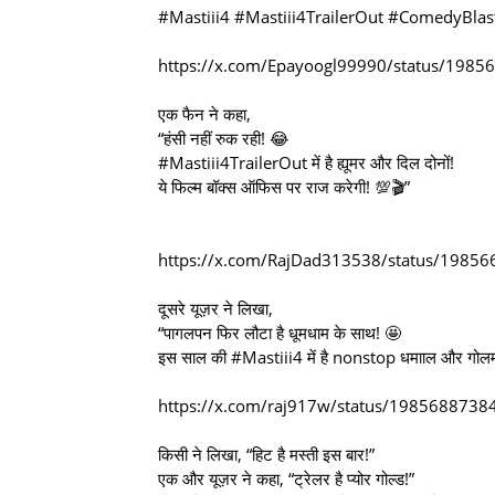
#Mastiii4 #Mastiii4TrailerOut #ComedyBlas
https://x.com/Epayoogl99990/status/19
एक फैन ने कहा,
“हंसी नहीं रुक रही! 😂
#Mastiii4TrailerOut में है ह्यूमर और दिल दोनों!
ये फिल्म बॉक्स ऑफिस पर राज करेगी! 💯🎬”
https://x.com/RajDad313538/status/198
दूसरे यूज़र ने लिखा,
“पागलपन फिर लौटा है धूमधाम के साथ! 🤩
इस साल की #Mastiii4 में है nonstop धमााल और गोलम
https://x.com/raj917w/status/19856887
किसी ने लिखा, “हिट है मस्ती इस बार!”
एक और यूज़र ने कहा, “ट्रेलर है प्योर गोल्ड!”