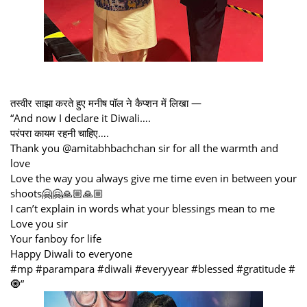
तस्वीर साझा करते हुए मनीष पॉल ने कैप्शन में लिखा —
“And now I declare it Diwali….
परंपरा कायम रहनी चाहिए….
Thank you @amitabhbachchan sir for all the warmth and
love
Love the way you always give me time even in between your
shoots🤗🤗🙏🏼🙏🏼
I can’t explain in words what your blessings mean to me
Love you sir
Your fanboy for life
Happy Diwali to everyone
#mp #parampara #diwali #everyyear #blessed #gratitude #
🧿”