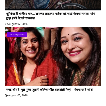
भूमिकेसाठी भीतीवर मात…‘आमच्या लाडक्या नाईक बाई'साठी ऐश्वर्या नारकर यांनी
पुन्हा हाती घेतली सायकल
August 07, 2026
Uncategorized
सनई चौघडे' मुळे पुन्हा जुळली कॉलेजमधील हरवलेली मैत्री - मेघना एरंडे जोशी
August 07, 2026