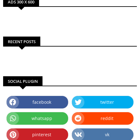
ADS 300 X 600
RECENT POSTS
SOCIAL PLUGIN
facebook
twitter
whatsapp
reddit
pinterest
vk