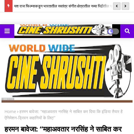
ल म्युझिक
यश राज फिल्म्सकडून भारतातील स्वतंत्र संगीत क्षेत्रातील नव्या पिढीतील प्रतिभांना
‘झ
घडवण्यासाठी ‘राह रेकॉर्ड्स’ची सुरुवात
Home
हरमन बावेजा: “महाअवतार नरसिंह ने साबित कर दिया कि इंडिया तैयार है
ऐनिमेशन-ड्रिवन कहानियों के लिए!”
हरमन बावेजा: “महाअवतार नरसिंह ने साबित कर