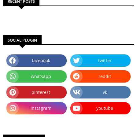
RECENT POSTS
SOCIAL PLUGIN
facebook
twitter
whatsapp
reddit
pinterest
vk
instagram
youtube