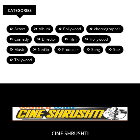
CATEGORIES
Actors
Album
Bollywood
choreographer
Comedy
Director
Film
Hollywood
Music
Netflix
Producer
Song
Star
Tollywood
CINE SHRUSHTI