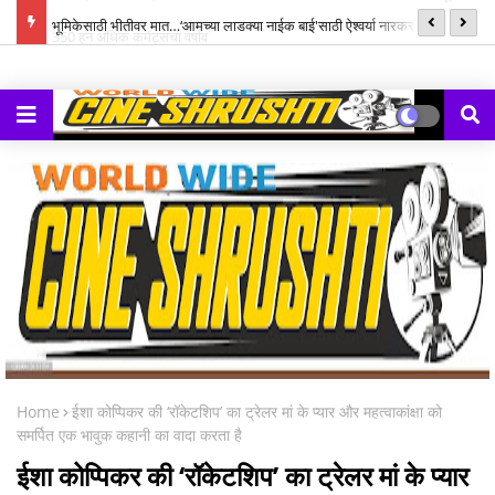
्ह्यूज,
भूमिकेसाठी भीतीवर मात…‘आमच्या लाडक्या नाईक बाई'साठी ऐश्वर्या नारकर यांनी पुन्हा
सन
हाती घेतली सायकल
Home
ईशा कोप्पिकर की ‘रॉकेटशिप’ का ट्रेलर मां के प्यार और महत्वाकांक्षा को
समर्पित एक भावुक कहानी का वादा करता है
ईशा कोप्पिकर की ‘रॉकेटशिप’ का ट्रेलर मां के प्यार