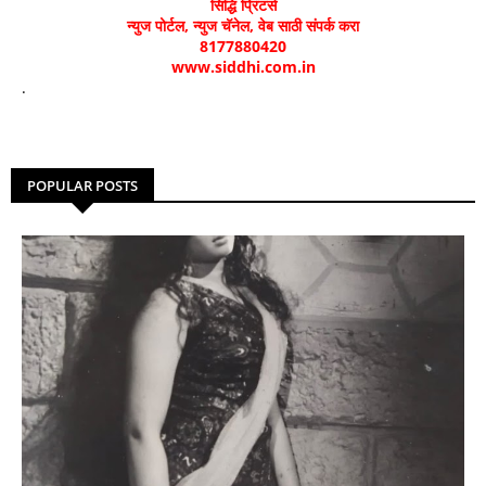
सिद्धि प्रिंटर्स
न्युज पोर्टल, न्युज चॅनेल, वेब साठी संपर्क करा
8177880420
www.siddhi.com.in
.
POPULAR POSTS