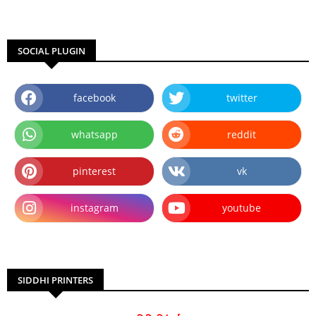
SOCIAL PLUGIN
facebook
twitter
whatsapp
reddit
pinterest
vk
instagram
youtube
SIDDHI PRINTERS