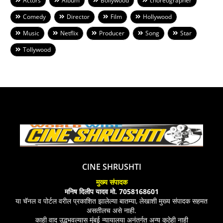
Actors
Album
Bollywood
choreographer
Comedy
Director
Film
Hollywood
Music
Netflix
Producer
Song
Star
Tollywood
CINE SHRUSHTI
मुख्य संपादक
मनिष दिलीप यादव मो. 7058168601
या चॅनल व पोर्टल वरील प्रकाशित झालेल्या बातम्या, लेखाशी मुख्य संपादक सहमत
असतीलच असे नाही.
काही वाद उद्भभवल्यास मुंबई न्यायालया अनंतर्गत अन्य कुठेही नाही