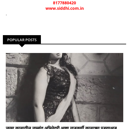
8177880420
www.siddhi.com.in
.
POPULAR POSTS
जुन्या काळातील नामवंत अभिनेत्री आशा नाडकर्णी काळाच्या पडद्याआड