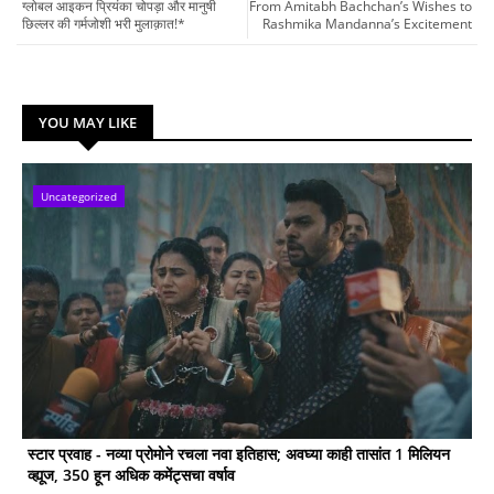
ग्लोबल आइकन प्रियंका चोपड़ा और मानुषी
From Amitabh Bachchan’s Wishes to
छिल्लर की गर्मजोशी भरी मुलाक़ात!*
Rashmika Mandanna’s Excitement
YOU MAY LIKE
Uncategorized
स्टार प्रवाह - नव्या प्रोमोने रचला नवा इतिहास; अवघ्या काही तासांत 1 मिलियन
व्ह्यूज, 350 हून अधिक कमेंट्सचा वर्षाव