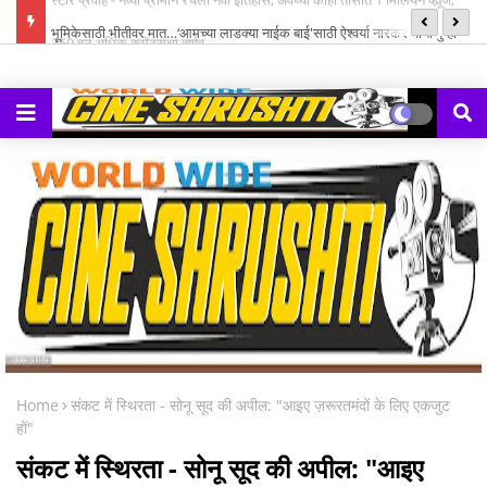
्ह्यूज,
भूमिकेसाठी भीतीवर मात…‘आमच्या लाडक्या नाईक बाई'साठी ऐश्वर्या नारकर यांनी पुन्हा
सन
हाती घेतली सायकल
Home
संकट में स्थिरता - सोनू सूद की अपील: "आइए ज़रूरतमंदों के लिए एकजुट
हों"
संकट में स्थिरता - सोनू सूद की अपील: "आइए