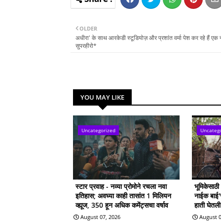
OLDER
अधीरा' के साथ आरकेडी स्टूडियोज़ और प्रशांत वर्मा पेश कर रहे हैं एक
सुपरहीरो*
YOU MAY LIKE
Uncategorized
Uncateg
स्टार प्रवाह - नव्या प्रोमोने रचला नवा
भूमिकेसाठ
इतिहास; अवघ्या काही तासांत 1 मिलियन
नाईक बाई'सा
व्ह्यूज, 350 हून अधिक कमेंट्सचा वर्षाव
हाती घेतल
August 07, 2026
August 0