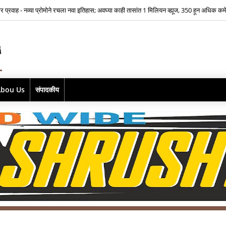
िकेसाठी भीतीवर मात…‘आमच्या लाडक्या नाईक बाई'साठी ऐश्वर्या नारकर यांनी पुन्हा हाती घेतली सायक
Abou Us
संपादकीय