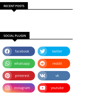
RECENT POSTS
SOCIAL PLUGIN
facebook
twitter
whatsapp
reddit
pinterest
vk
instagram
youtube