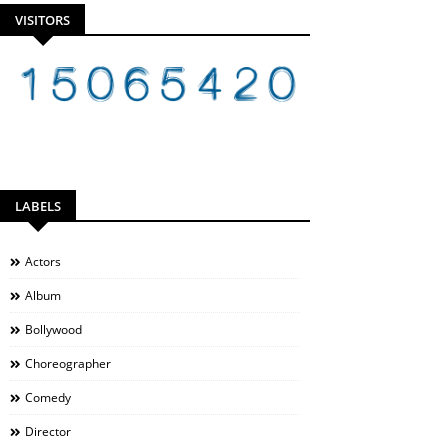
VISITORS
LABELS
Actors
Album
Bollywood
Choreographer
Comedy
Director