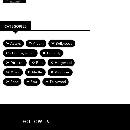
CATEGORIES
Actors
Album
Bollywood
choreographer
Comedy
Director
Film
Hollywood
Music
Netflix
Producer
Song
Star
Tollywood
FOLLOW US