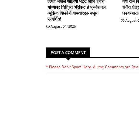
ऐल्फा' मधील आलिया भट्ट आणि शर्वरी
यश राज फिल
यांच्यावर चित्रित 'मॅसॅकर' हे प्रमोशनल
संगीत क्षेत
म्युझिक व्हिडीओ वायआरएफ कडून
घडवण्यासाठी
प्रदर्शित!
August 0
August 04, 2026
POST A COMMENT
* Please Don't Spam Here. All the Comments are Rev