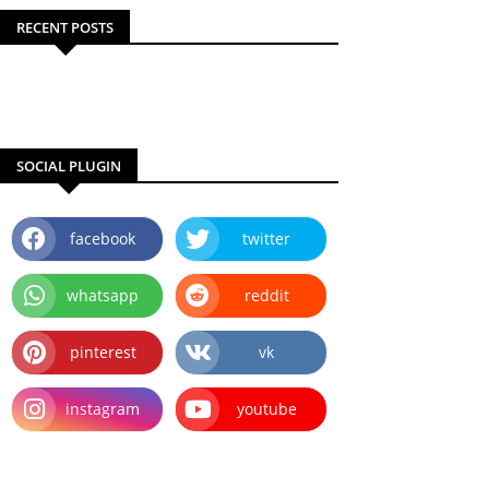
RECENT POSTS
SOCIAL PLUGIN
facebook
twitter
whatsapp
reddit
pinterest
vk
instagram
youtube