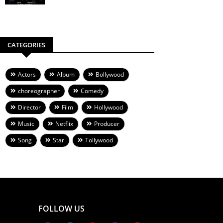
CATEGORIES
Actors
Album
Bollywood
choreographer
Comedy
Director
Film
Hollywood
Music
Netflix
Producer
Song
Star
Tollywood
FOLLOW US