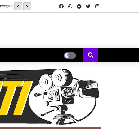
‘झिम्मा ३’च्या चित्रीकरणाला सुरुवात
्ड्स’ची सुरुवात