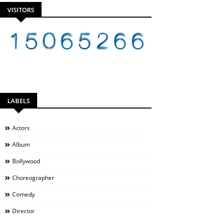
VISITORS
LABELS
Actors
Album
Bollywood
Choreographer
Comedy
Director