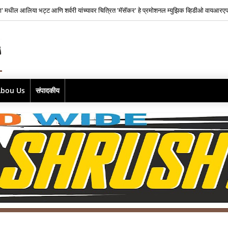
ाज फिल्म्सकडून भारतातील स्वतंत्र संगीत क्षेत्रातील नव्या पिढीतील प्रतिभांना घडवण्यासाठी ‘राह रेकॉर
Abou Us
संपादकीय