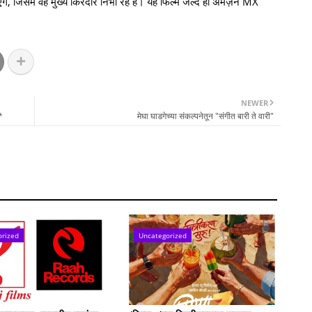
गे, जिसमें वह मुख्य किरदार निभा रहे हैं। यह फिल्म जल्द ही अमेज़न MX
NEWER
*
मेघा घाडगेच्या संकल्पनेतून "संगीत बारी ते वारी"
orized
Uncategorized