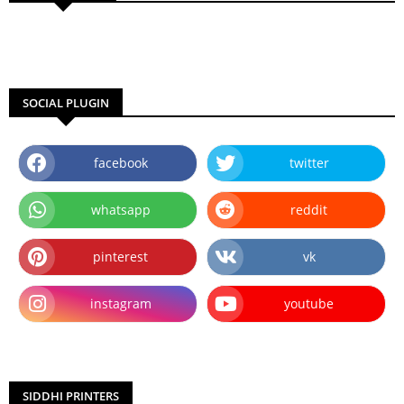
SOCIAL PLUGIN
facebook
twitter
whatsapp
reddit
pinterest
vk
instagram
youtube
SIDDHI PRINTERS