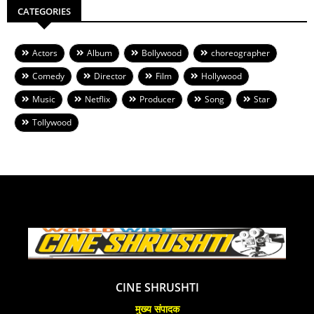
CATEGORIES
Actors
Album
Bollywood
choreographer
Comedy
Director
Film
Hollywood
Music
Netflix
Producer
Song
Star
Tollywood
CINE SHRUSHTI
मुख्य संपादक