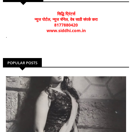
सिद्धि प्रिंटर्स
न्युज पोर्टल, न्युज चॅनेल, वेब साठी संपर्क करा
8177880420
www.siddhi.com.in
.
POPULAR POSTS