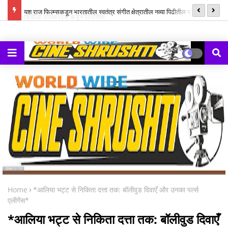
ल म्युझिक
यश राज फिल्म्सकडून भारतातील स्वतंत्र संगीत क्षेत्रातील नव्या पिढीतील प्रतिभांना
‘झ
घडवण्यासाठी ‘राह रेकॉर्ड्स’ची सुरुवात
Home
*आलिया भट्ट से निकिता दत्ता तक: बॉलीवुड दिवाएँ और उनका पर्ल्स
एलीगेंस*
*आलिया भट्ट से निकिता दत्ता तक: बॉलीवुड दिवाएँ