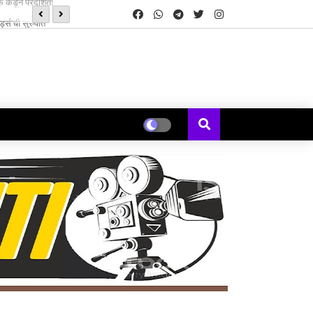
्ड्स’ची सुरुवात
‘झिम्मा ३’च्या चित्रीकरणाला सुरुवात