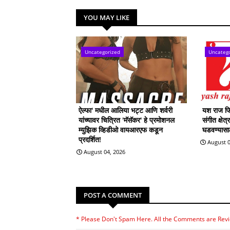
YOU MAY LIKE
Uncategorized
Uncateg
ऐल्फा' मधील आलिया भट्ट आणि शर्वरी
यश राज फिल
यांच्यावर चित्रित 'मॅसॅकर' हे प्रमोशनल
संगीत क्षेत
म्युझिक व्हिडीओ वायआरएफ कडून
घडवण्यासाठी
प्रदर्शित!
August 0
August 04, 2026
POST A COMMENT
* Please Don't Spam Here. All the Comments are Rev