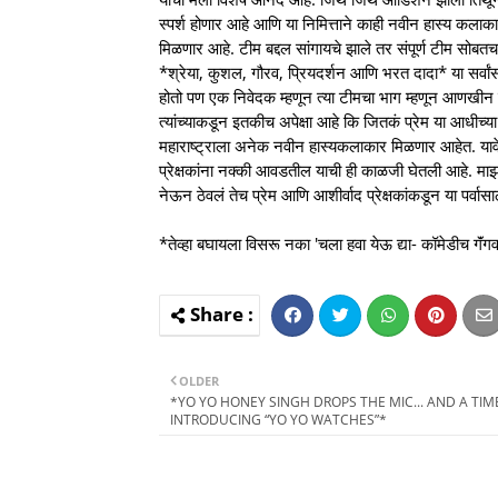
स्पर्श होणार आहे आणि या निमित्ताने काही नवीन हास्य कला
मिळणार आहे. टीम बद्दल सांगायचे झाले तर संपूर्ण टीम सोब
*श्रेया, कुशल, गौरव, प्रियदर्शन आणि भरत दादा* या सर्वां
होतो पण एक निवेदक म्हणून त्या टीमचा भाग म्हणून आणखीन म
त्यांच्याकडून इतकीच अपेक्षा आहे कि जितकं प्रेम या आधीच्या पर्
महाराष्ट्राला अनेक नवीन हास्यकलाकार मिळणार आहेत. याव
प्रेक्षकांना नक्की आवडतील याची ही काळजी घेतली आहे. माझं
नेऊन ठेवलं तेच प्रेम आणि आशीर्वाद प्रेक्षकांकडून या पर्वासा
*तेव्हा बघायला विसरू नका 'चला हवा येऊ द्या- कॉमेडीच गॅंग
OLDER
*YO YO HONEY SINGH DROPS THE MIC... AND A TIM
INTRODUCING “YO YO WATCHES”*