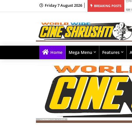
Friday 7 August 2026
वरी यांच्यावर चित्रित 'मॅसॅकर' हे प्रमोशनल म्युझिक व्हिडीओ वायआरएफ कडून प्रदर्शित!
यश र
BREAKING POSTS
Home
Mega Menu
Features