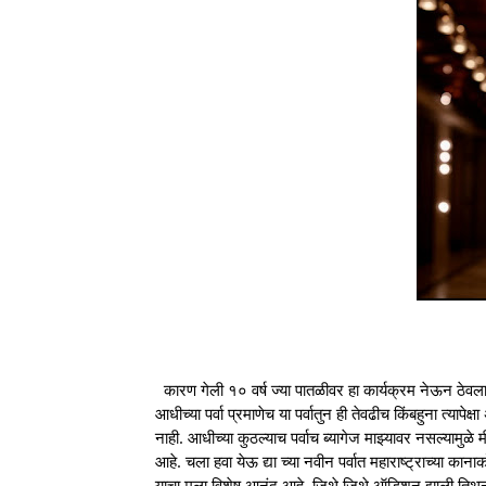
कारण गेली १० वर्ष ज्या पातळीवर हा कार्यक्रम नेऊन ठेवला आहे
आधीच्या पर्वा प्रमाणेच या पर्वातुन ही तेवढीच किंबहुना त्याप
नाही. आधीच्या कुठल्याच पर्वाच ब्यागेज माझ्यावर नसल्यामुळे
आहे. चला हवा येऊ द्या च्या नवीन पर्वात महाराष्ट्राच्या का
याचा मला विशेष आनंद आहे. जिथे जिथे ऑडिशन झाली तिथून उ