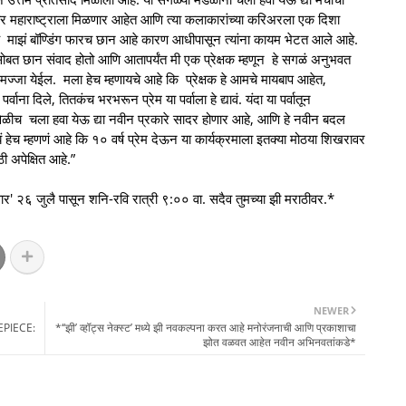
कार महाराष्ट्राला मिळणार आहेत आणि त्या कलाकारांच्या करिअरला एक दिशा
तच माझं बॉण्डिंग फारच छान आहे कारण आधीपासून त्यांना कायम भेटत आले आहे.
सोबत छान संवाद होतो आणि आतापर्यंत मी एक प्रेक्षक म्हणून हे सगळं अनुभवत
ज्जा येईल. मला हेच म्हणायचे आहे कि प्रेक्षक हे आमचे मायबाप आहेत,
वाना दिले, तितकंच भरभरून प्रेम या पर्वाला हे द्यावं. यंदा या पर्वातून
ेळीच चला हवा येऊ द्या नवीन प्रकारे सादर होणार आहे, आणि हे नवीन बदल
 हेच म्हणणं आहे कि १० वर्ष प्रेम देऊन या कार्यक्रमाला इतक्या मोठया शिखरावर
ठी अपेक्षित आहे.”
वार' २६ जुलै पासून शनि-रवि रात्री ९:०० वा. सदैव तुमच्या झी मराठीवर.*
NEWER
EPIECE:
*‘‘झी’ व्हॉट्स नेक्स्ट’ मध्ये झी नवकल्पना करत आहे मनोरंजनाची आणि प्रकाशाचा
झोत वळवत आहेत नवीन अभिनवतांकडे*