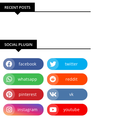
RECENT POSTS
SOCIAL PLUGIN
facebook
twitter
whatsapp
reddit
pinterest
vk
instagram
youtube