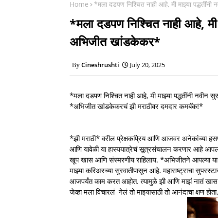
Home
*मला दडपण निश्चित नाही आहे, मी माझ्या पद्धतींन
*मला दडपण निश्चित नाही आहे, मी 
अभिजीत खांडकेकर*
Cineshrushti
July 20, 2025
*मला दडपण निश्चित नाही आहे, मी माझ्या पद्धतींनी नवीन
*अभिजीत खांडकेकरचं झी मराठीवर दमदार कमबॅक!*
*झी मराठी* वरील प्रेक्षकप्रिय आणि आजवर अनेकांच्या हसण्य
आणि यावेळी या हास्ययात्रेचं सूत्रसंचालन करणार आहे 
खूप खास आणि संस्मरणीय राहिलाय. *अभिजीतने आपल्या या नव
माझ्या करिअरच्या सुरवातीपासून आहे. महाराष्ट्राचा सुपरस्
आजपर्यंत काम करत आहोत. त्यामुळे झी आणि माझं नातं खास आ
जेव्हा मला विचारलं गेलं तो माझ्यासाठी तो आनंदाचा क्षण होत