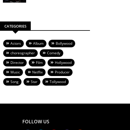
CATEGORIES
Actors
Album
Bollywood
choreographer
Comedy
Director
Film
Hollywood
Music
Netflix
Producer
Song
Star
Tollywood
FOLLOW US