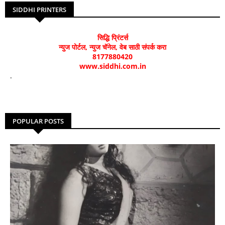
SIDDHI PRINTERS
सिद्धि प्रिंटर्स
न्युज पोर्टल, न्युज चॅनेल, वेब साठी संपर्क करा
8177880420
www.siddhi.com.in
.
POPULAR POSTS