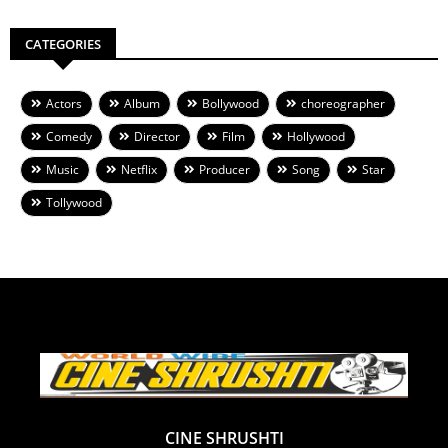
CATEGORIES
Actors
Album
Bollywood
choreographer
Comedy
Director
Film
Hollywood
Music
Netflix
Producer
Song
Star
Tollywood
CINE SHRUSHTI