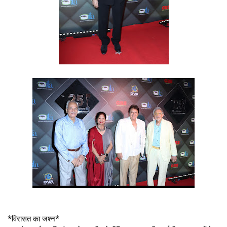
*विरासत का जश्न*