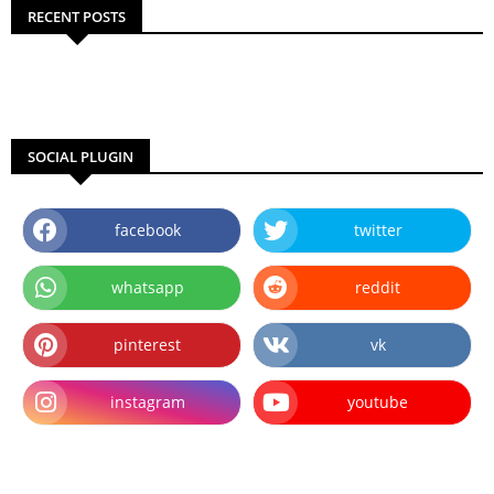
RECENT POSTS
SOCIAL PLUGIN
facebook
twitter
whatsapp
reddit
pinterest
vk
instagram
youtube