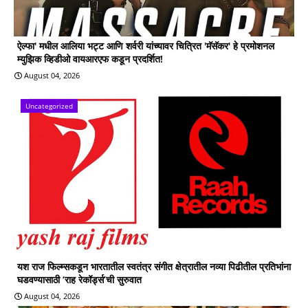
ऐल्फा' मधील आलिया भट्ट आणि शर्वरी यांच्यावर चित्रित 'मॅसॅकर' हे प्रमोशनल
म्युझिक व्हिडीओ वायआरएफ कडून प्रदर्शित!
August 04, 2026
Uncategorized
यश राज फिल्म्सकडून भारतातील स्वतंत्र संगीत क्षेत्रातील नव्या पिढीतील प्रतिभांना
घडवण्यासाठी ‘राह रेकॉर्ड्स’ची सुरुवात
August 04, 2026