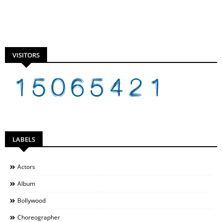
VISITORS
LABELS
Actors
Album
Bollywood
Choreographer