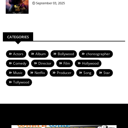
September 03, 2025
CATEGORIES
Actors
Album
Bollywood
choreographer
Comedy
Director
Film
Hollywood
Music
Netflix
Producer
Song
Star
Tollywood