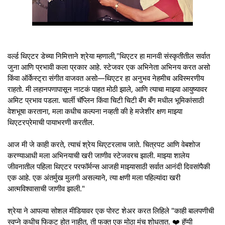
वर्ल्ड थिएटर डेच्या निमित्ताने श्रेया म्हणाली,"थिएटर हा मानवी संस्कृतीतील सर्वात
जुना आणि प्रभावी कला प्रकार आहे. स्टेजवर एक अभिनेता अभिनय करत असो
किंवा ऑर्केस्ट्रा संगीत वाजवत असो—थिएटर हा अनुभव नेहमीच अविस्मरणीय
राहतो. मी लहानपणापासून नाटकं पाहत मोठी झाले, आणि त्याचा माझ्या आयुष्यावर
अमिट प्रभाव पडला. चार्ली चॅप्लिन किंवा चिटी चिटी बँग बँग मधील भूमिकांसाठी
वेशभूषा करताना, मला कधीच कल्पना नव्हती की हे मजेशीर क्षण माझ्या
थिएटरप्रेमाची पायाभरणी करतील.
आज मी जे काही करते, त्याचं श्रेय थिएटरलाच जाते. चित्रपट आणि वेबशोज
करण्याआधी मला अभिनयाची खरी जाणीव स्टेजवरच झाली. माझ्या शालेय
जीवनातील पहिला थिएटर परफॉर्मन्स आजही माझ्यासाठी सर्वात आनंदी दिवसांपैकी
एक आहे. एक अंतर्मुख मुलगी असल्याने, त्या क्षणी मला पहिल्यांदा खरी
आत्मविश्वासाची जाणीव झाली."
श्रेया ने आपल्या सोशल मीडियावर एक पोस्ट शेअर करत लिहिले "काही बालपणीची
स्वप्ने कधीच फिकट होत नाहीत, ती फक्त एक मोठा मंच शोधतात. ❤️ हॅप्पी