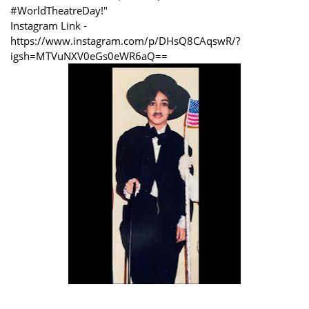
#WorldTheatreDay!"
Instagram Link -
https://www.instagram.com/p/DHsQ8CAqswR/?
igsh=MTVuNXV0eGs0eWR6aQ==