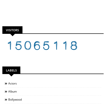
VISITORS
LABELS
Actors
Album
Bollywood