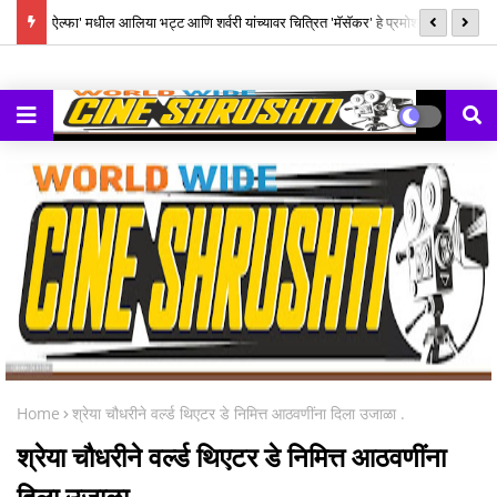
ंग में
ऐल्फा' मधील आलिया भट्ट आणि शर्वरी यांच्यावर चित्रित 'मॅसॅकर' हे प्रमोशनल म्युझिक
यश
व्हिडीओ वायआरएफ कडून प्रदर्शित!
घड
Home
श्रेया चौधरीने वर्ल्ड थिएटर डे निमित्त आठवणींना दिला उजाळा .
श्रेया चौधरीने वर्ल्ड थिएटर डे निमित्त आठवणींना
दिला उजाळा .