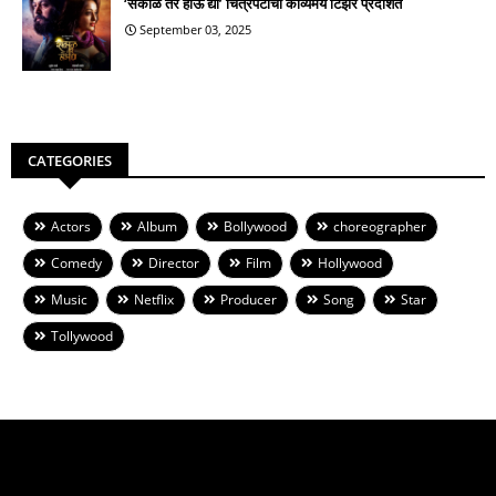
‘सकाळ तर होऊ द्या’ चित्रपटाचा काव्यमय टिझर प्रदर्शित
September 03, 2025
CATEGORIES
Actors
Album
Bollywood
choreographer
Comedy
Director
Film
Hollywood
Music
Netflix
Producer
Song
Star
Tollywood