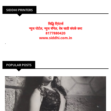
SIDDHI PRINTERS
सिद्धि प्रिंटर्स
न्युज पोर्टल, न्युज चॅनेल, वेब साठी संपर्क करा
8177880420
www.siddhi.com.in
.
POPULAR POSTS