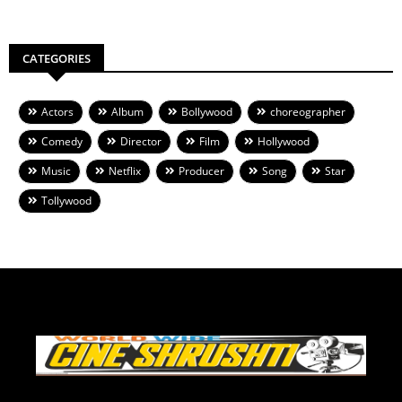
CATEGORIES
Actors
Album
Bollywood
choreographer
Comedy
Director
Film
Hollywood
Music
Netflix
Producer
Song
Star
Tollywood