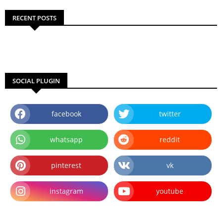
RECENT POSTS
SOCIAL PLUGIN
facebook
twitter
whatsapp
reddit
pinterest
vk
instagram
youtube