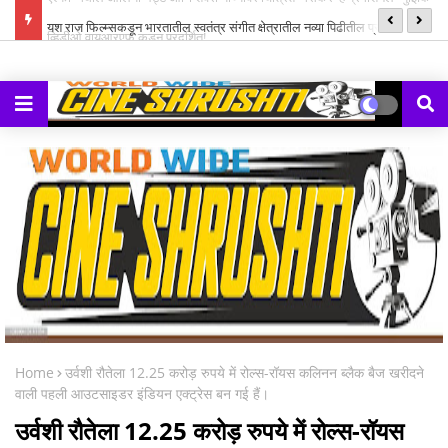
ल म्युझिक
यश राज फिल्म्सकडून भारतातील स्वतंत्र संगीत क्षेत्रातील नव्या पिढीतील प्रतिभांना
‘झ
घडवण्यासाठी ‘राह रेकॉर्ड्स’ची सुरुवात
Home
उर्वशी रौतेला 12.25 करोड़ रुपये में रोल्स-रॉयस कलिनन ब्लैक बैज खरीदने
वाली पहली आउटसाइडर इंडियन एक्ट्रेस बन गई हैं।
उर्वशी रौतेला 12.25 करोड़ रुपये में रोल्स-रॉयस