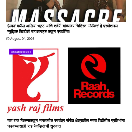
ऐल्फा' मधील आलिया भट्ट आणि शर्वरी यांच्यावर चित्रित 'मॅसॅकर' हे प्रमोशनल
म्युझिक व्हिडीओ वायआरएफ कडून प्रदर्शित!
August 04, 2026
Uncategorized
यश राज फिल्म्सकडून भारतातील स्वतंत्र संगीत क्षेत्रातील नव्या पिढीतील प्रतिभांना
घडवण्यासाठी ‘राह रेकॉर्ड्स’ची सुरुवात