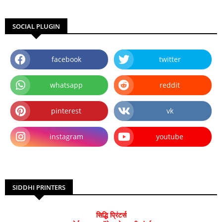
SOCIAL PLUGIN
facebook
twitter
whatsapp
reddit
pinterest
vk
instagram
youtube
SIDDHI PRINTERS
सिद्धि प्रिंटर्स