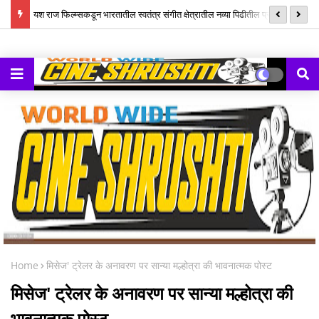
ल म्युझिक
यश राज फिल्म्सकडून भारतातील स्वतंत्र संगीत क्षेत्रातील नव्या पिढीतील प्रतिभांना
‘झ
घडवण्यासाठी ‘राह रेकॉर्ड्स’ची सुरुवात
Home
मिसेज' ट्रेलर के अनावरण पर सान्या मल्होत्रा की भावनात्मक पोस्ट
मिसेज' ट्रेलर के अनावरण पर सान्या मल्होत्रा की
भावनात्मक पोस्ट