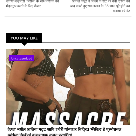
सान्या मल्होत्रा 'मिसेज' के साथ दर्शकों को
अनिल कपूर ने फिल्म के सेट पर बनी दोस्ती को
मंत्रमुग्ध करने के लिए तैयार,
याद करते हुए राम लखन के 36 साल पूरे होने का
मनाया वर्षगांठ
YOU MAY LIKE
Uncategorized
ऐल्फा' मधील आलिया भट्ट आणि शर्वरी यांच्यावर चित्रित 'मॅसॅकर' हे प्रमोशनल
म्युझिक व्हिडीओ वायआरएफ कडून प्रदर्शित!