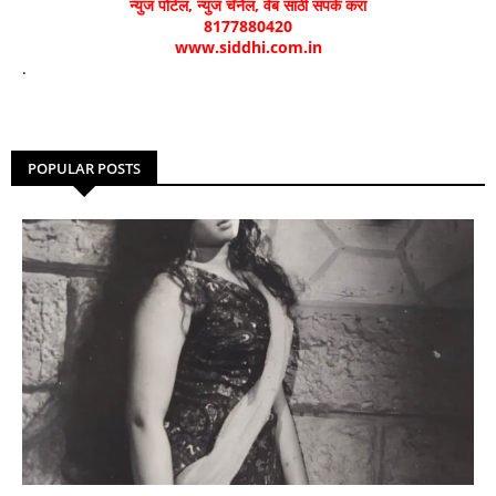
न्युज पोर्टल, न्युज चॅनेल, वेब साठी संपर्क करा
8177880420
www.siddhi.com.in
.
POPULAR POSTS