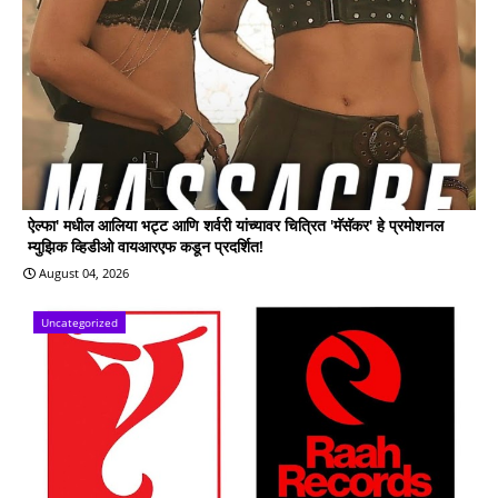
ऐल्फा' मधील आलिया भट्ट आणि शर्वरी यांच्यावर चित्रित 'मॅसॅकर' हे प्रमोशनल
म्युझिक व्हिडीओ वायआरएफ कडून प्रदर्शित!
August 04, 2026
Uncategorized