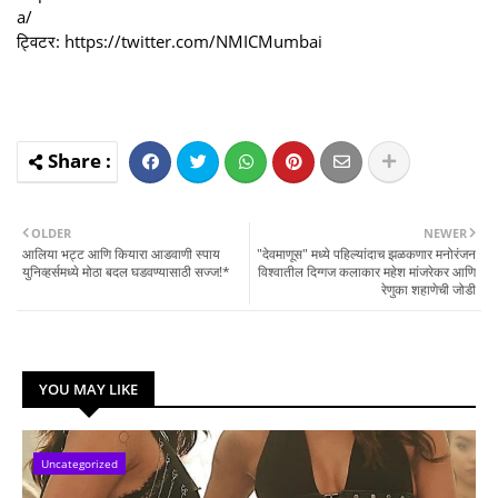
a/
ट्विटर: https://twitter.com/NMICMumbai
OLDER
NEWER
आलिया भट्ट आणि कियारा आडवाणी स्पाय
"देवमाणूस" मध्ये पहिल्यांदाच झळकणार मनोरंजन
युनिव्हर्समध्ये मोठा बदल घडवण्यासाठी सज्ज!*
विश्वातील दिग्गज कलाकार महेश मांजरेकर आणि
रेणुका शहाणेची जोडी
YOU MAY LIKE
Uncategorized