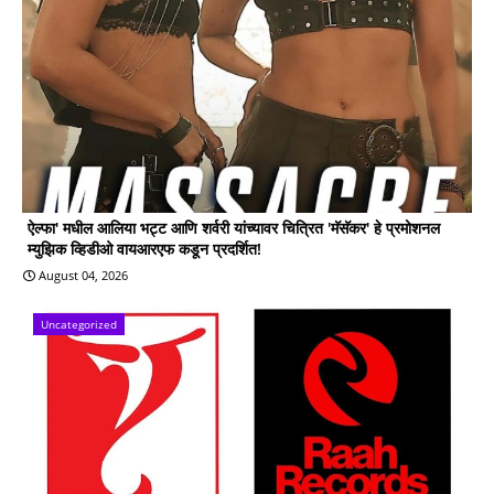
ऐल्फा' मधील आलिया भट्ट आणि शर्वरी यांच्यावर चित्रित 'मॅसॅकर' हे प्रमोशनल
म्युझिक व्हिडीओ वायआरएफ कडून प्रदर्शित!
August 04, 2026
Uncategorized