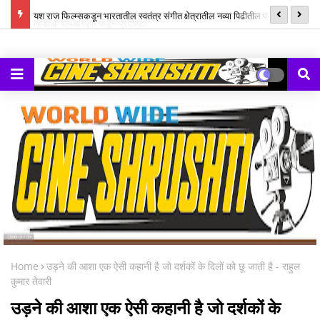
ल म्युझिक
यश राज फिल्म्सकडून भारतातील स्वतंत्र संगीत क्षेत्रातील नव्या पिढीतील प्रतिभांना
‘झ
घडवण्यासाठी ‘राह रेकॉर्ड्स’ची सुरुवात
Home
उड़ने की आशा एक ऐसी कहानी है जो दर्शकों के दिलों को छू जाती है - राहुल
कुमार तेवारी
उड़ने की आशा एक ऐसी कहानी है जो दर्शकों के