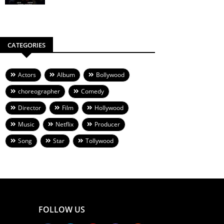
CATEGORIES
Actors
Album
Bollywood
choreographer
Comedy
Director
Film
Hollywood
Music
Netflix
Producer
Song
Star
Tollywood
FOLLOW US