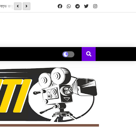
‘झिम्मा ३’च्या चित्रीकरणाला सुरुवात
ेकॉर्ड्स’ची सुरुवात