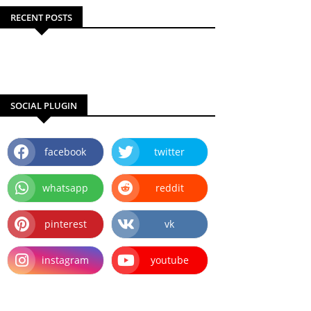
RECENT POSTS
SOCIAL PLUGIN
facebook
twitter
whatsapp
reddit
pinterest
vk
instagram
youtube