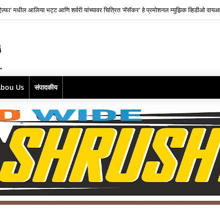
यश राज फिल्म्सकडून भारतातील स्वतंत्र संगीत क्षेत्रातील नव्या पिढीतील प्रतिभांना घडवण्यासाठी ‘राह र
Abou Us
संपादकीय