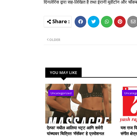
दिनलेरिस द्वारा सह-लिखित है तथा ईरानी मूवीटोन और चॉकबोर्ड 
OLDER
YOU MAY LIKE
Uncategorized
Uncateg
ऐल्फा' मधील आलिया भट्ट आणि शर्वरी
यश राज फिल
यांच्यावर चित्रित 'मॅसॅकर' हे प्रमोशनल
संगीत क्षेत