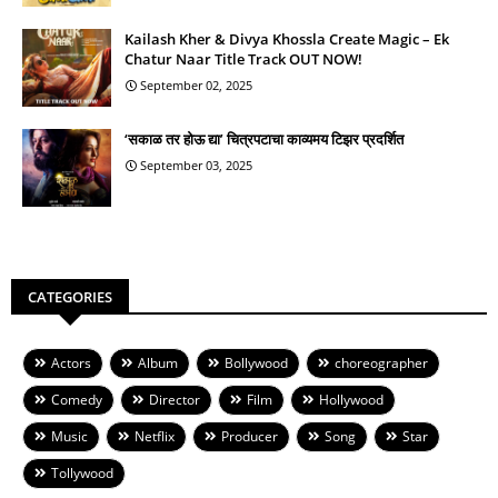
Kailash Kher & Divya Khossla Create Magic – Ek
Chatur Naar Title Track OUT NOW!
September 02, 2025
‘सकाळ तर होऊ द्या’ चित्रपटाचा काव्यमय टिझर प्रदर्शित
September 03, 2025
CATEGORIES
Actors
Album
Bollywood
choreographer
Comedy
Director
Film
Hollywood
Music
Netflix
Producer
Song
Star
Tollywood