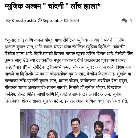
म्युजिक अल्बम " चांदनी " लाँच झाला*
Cineshrushti
September 02, 2024
0
*कुमार सानू आणि कमल चोप्रा यांचा रोमँटिक म्युजिक अल्बम " चांदनी " लाँच
झाला* कुमार सानू आणि कमल चोप्रा यांचा रोमँटिक म्युझिक व्हिडिओ "चांदनी"
रिलीज झाला आहे, व्हिडिओमध्ये दिग्गज गायक खूपच डॅशिंग दिसत आहे. मेलोडी किंग
कुमार सानू 90 च्या दशकातील मधुर गाण्यांसह दीर्घ काळानंतर पुनरागमन करत
आहे. "चांदनी" या रोमँटिक ट्रॅकमध्ये कमल चोप्राचा सुंदर आवाज आहे. विशेष बाब
म्हणजे या व्हिडिओमध्ये कमल चोप्रासोबत कुमार सानू देखील दिसत आहे. मुंबईत या
गाण्याच्या लाँच प्रसंगी कुमार सानू, कमल चोप्रा, संगीतकार अरविंदर रैना-मृदुल,
गीतकार शहाब अलाहाबादी-अंजन सागरी, निर्माते डॉ.सुनील चोप्रा, दिग्दर्शक
फिलिप, होस्ट मिहिर जोशी आणि क्रिएटिव्ह डायरेक्टर तनवीर आलम, सुबोध
निमलेकर, शेखर सावंत, मुनाफ पटेल, इसरार खान, माणिक बत्रा उपस्थित होते.