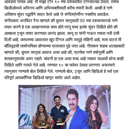
आवडता गायक आहे. मी माझा टोन ९० च्या दशकातील टोनसारखा ठेवला. तसेच
व्हिडीओमध्ये अभिनय आणि अभिव्यक्तीसाठी बरीच तयारी केली. आम्ही हे गाणे
अतिशय सुंदर पद्धतीने सादर केले आहे जे संगीतप्रेमींना नक्कीच आवडेल.
संगीतकार अरविंदर रैना म्हणाले की कुमार सानूसाठी 90 च्या दशकासारखे गाणे
तयार करणे हे एक आव्हानात्मक काम होते परंतु शब्द इतके सुंदर लिहिले होते की
आम्हाला ट्यून तयार करण्यात आनंद झाला. सानू दा यांनी गाऊन त्याला नवी उंची
दिली आहे. कमलच्या आवाजात खूप टिंगल आणि जादुई मोहिनी आहे, मला वाटतं ती
बॉलिवूडची पार्श्वगायिका होण्याच्या प्रवासात पुढे जात आहे. गीतकार शहाब अलाहाबादी
म्हणाले की, कुमार सानूचा आवाज असा आहे की, प्रत्येक गाणे वर्षानुवर्षे आणि
शतकानुशतके अमर राहते. चांदनी हा एक असा शब्द आहे ज्यावर याआधी बरेच काही
लिहिले आणि गायले गेले आहे. गाण्यात ९० चा फ्लेवर ठेवावा लागणार असल्याने
त्यानुसार गाण्याचे बोल लिहिले गेले. गाण्याचे बोल, ट्यून आणि व्हिडिओ हे सर्व एक
परिपूर्ण आयकॉनिक व्हिडिओ म्हणून समोर आले आहेत.