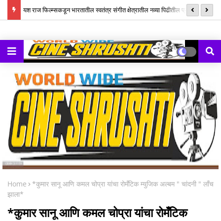
ल म्युझिक
यश राज फिल्म्सकडून भारतातील स्वतंत्र संगीत क्षेत्रातील नव्या पिढीतील प्रतिभांना
‘झ
घडवण्यासाठी ‘राह रेकॉर्ड्स’ची सुरुवात
Home
*कुमार सानू आणि कमल चोप्रा यांचा रोमँटिक म्युजिक अल्बम " चांदनी " लाँच
झाला*
*कुमार सानू आणि कमल चोप्रा यांचा रोमँटिक