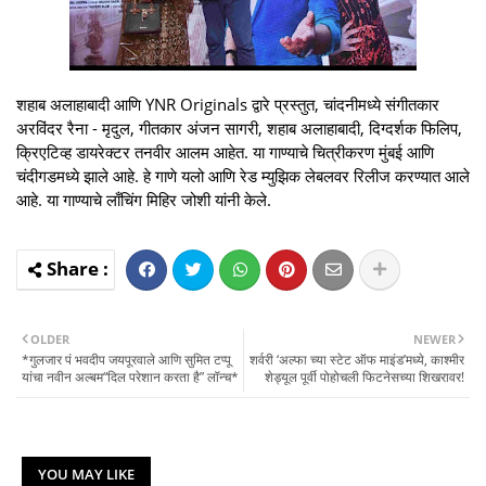
शहाब अलाहाबादी आणि YNR Originals द्वारे प्रस्तुत, चांदनीमध्ये संगीतकार
अरविंदर रैना - मृदुल, गीतकार अंजन सागरी, शहाब अलाहाबादी, दिग्दर्शक फिलिप,
क्रिएटिव्ह डायरेक्टर तनवीर आलम आहेत. या गाण्याचे चित्रीकरण मुंबई आणि
चंदीगडमध्ये झाले आहे. हे गाणे यलो आणि रेड म्युझिक लेबलवर रिलीज करण्यात आले
आहे. या गाण्याचे लाँचिंग मिहिर जोशी यांनी केले.
OLDER
NEWER
*गुलजार पं भवदीप जयपूरवाले आणि सुमित टप्पू
शर्वरी ‘अल्फा च्या स्टेट ऑफ माइंड’मध्ये, काश्मीर
यांचा नवीन अल्बम“दिल परेशान करता है” लॉन्च*
शेड्यूल पूर्वी पोहोचली फिटनेसच्या शिखरावर!
YOU MAY LIKE