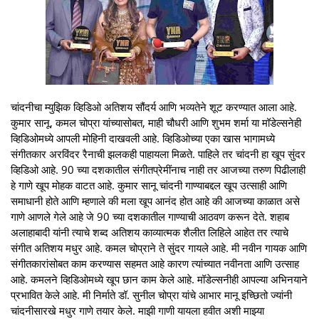
चांदनीचा म्युझिक व्हिडिओ अतिशय सौंदर्य आणि भव्यतेने शूट करण्यात आला आहे.
कुमार सानू, कमल चोप्रा यांच्यासोबत, माही चौधरी आणि शुभम शर्मा या मॉडेल्सनेही
व्हिडिओमध्ये आपली मोहिनी दाखवली आहे. व्हिडिओच्या एका खास भागामध्ये
संगीतकार अरविंदर रैनाची झलकही पाहायला मिळते. पाहिले तर चांदनी हा खूप सुंदर
व्हिडिओ आहे. 90 च्या दशकातील संगीतप्रेमींनाच नाही तर आजच्या तरुण पिढीलाही
हे गाणे खूप मोहक वाटत आहे. कुमार सानू चांदनी गाण्याबद्दल खूप उत्साही आणि
समाधानी होते आणि म्हणाले की मला खूप आनंद होत आहे की आजच्या काळात असे
गाणे आणले गेले आहे जे 90 च्या दशकातील गाण्याची आठवण करून देते. शहाब
अलाहाबादी यांनी त्याचे शब्द अतिशय काव्यात्मक शैलीत लिहिले आहेत तर त्याचे
संगीत अतिशय मधुर आहे. कमल चोप्राने ते सुंदर गायले आहे. मी नवीन गायक आणि
संगीतकारांसोबत काम करण्यास सहमत आहे कारण त्यांच्यात नवीनता आणि उत्साह
आहे. कमलने व्हिडिओमध्ये खूप छान काम केले आहे. मॉडेल्सनीही आपल्या अभिनयाने
प्रभावित केले आहे. मी निर्माते डॉ. सुनील चोप्रा यांचे आभार मानू इच्छितो ज्यांनी
चांदनीसारखे मधुर गाणे तयार केले. माझी गाणी यायला हवीत अशी माझ्या