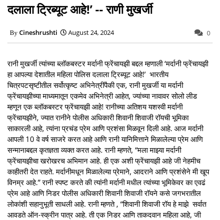
दलाला ट्रिब्यूट आहे!’ -- राणी मुखर्जी
Cineshrushti
August 24, 2024
0
रानी मुखर्जी त्यांच्या ब्लॉकबस्टर मर्दानी फ्रेंचायझी बद्दल म्हणाली ‘मर्दानी फ्रेंचायझी
हा आपल्या देशातील महिला पोलिस दलाला ट्रिब्यूट आहे!’ भारतीय
चित्रपटसृष्टीतील सर्वोत्कृष्ट अभिनेत्रींपैकी एक, रानी मुखर्जी या मर्दानी
फ्रेंचायझीच्या माध्यमातून एकमेव अभिनेत्री आहेत, ज्यांच्या नावावर सोलो लीड
म्हणून एक ब्लॉकबस्टर फ्रेंचायझी आहे! रानीच्या अतिशय यशस्वी मर्दानी
फ्रेंचायझीने, ज्यात रानीने पोलीस अधिकारी शिवानी शिवाजी रॉयची भूमिका
साकारली आहे, त्यांना प्रचंड प्रेम आणि प्रशंसा मिळवून दिली आहे. आज मर्दानी
आपली 10 वे वर्ष साजरे करत आहे आणि रानी यानिमित्ताने मिळालेल्या प्रेम आणि
सन्मानाबद्दल कृतज्ञता व्यक्त करत आहे. रानी म्हणते, “मला माझ्या मर्दानी
फ्रेंचायझीचा खरोखरच अभिमान आहे. ही एक अशी फ्रेंचायझी आहे जी नेहमीच
काहीतरी देत राहते. मर्दानीमधून मिळालेल्या प्रेमाने, आदराने आणि प्रशंसेने मी खूप
विनम्र आहे.” रानी स्पष्ट करते की त्यांनी मर्दानी मधील त्यांच्या भूमिकेवर का एवढं
प्रेम आहे आणि निडर पोलीस अधिकारी शिवानी शिवाजी रॉयने कसे जगभरातील
लोकांशी सहानुभूती साधली आहे. रानी म्हणते , “शिवानी शिवाजी रॉय हे माझे सर्वात
आवडते ऑन-स्क्रीन पात्र आहे. ती एक निडर आणि ताकदवान महिला आहे, जी