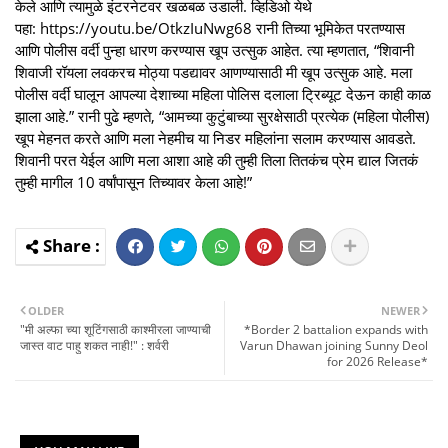
केले आणि त्यामुळे इंटरनेटवर खळबळ उडाली. व्हिडिओ येथे
पहा: https://youtu.be/OtkzIuNwg68 रानी तिच्या भूमिकेत परतण्यास
आणि पोलीस वर्दी पुन्हा धारण करण्यास खूप उत्सुक आहेत. त्या म्हणतात, “शिवानी
शिवाजी रॉयला लवकरच मोठ्या पडद्यावर आणण्यासाठी मी खूप उत्सुक आहे. मला
पोलीस वर्दी घालून आपल्या देशाच्या महिला पोलिस दलाला ट्रिब्यूट देऊन काही काळ
झाला आहे.” रानी पुढे म्हणते, “आमच्या कुटुंबाच्या सुरक्षेसाठी प्रत्येक (महिला पोलीस)
खूप मेहनत करते आणि मला नेहमीच या निडर महिलांना सलाम करण्यास आवडते.
शिवानी परत येईल आणि मला आशा आहे की तुम्ही तिला तितकंच प्रेम द्याल जितकं
तुम्ही मागील 10 वर्षांपासून तिच्यावर केला आहे!”
OLDER
NEWER
"मी अल्फा च्या शूटिंगसाठी काश्मीरला जाण्याची
*Border 2 battalion expands with
जास्त वाट पाहु शकत नाही!" : शर्वरी
Varun Dhawan joining Sunny Deol
for 2026 Release*