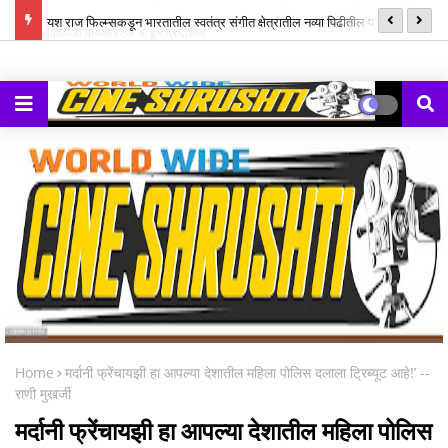
ल म्युझिक
यश राज फिल्म्सकडून भारतातील स्वतंत्र संगीत क्षेत्रातील नव्या पिढीतील प्रतिभांना
‘झ
घडवण्यासाठी ‘राह रेकॉर्ड्स’ची सुरुवात
Home
मर्दानी फ्रेंचायझी हा आपल्या देशातील महिला पोलिस दलाला ट्रिब्यूट आहे!’ --
राणी मुखर्जी
मर्दानी फ्रेंचायझी हा आपल्या देशातील महिला पोलिस