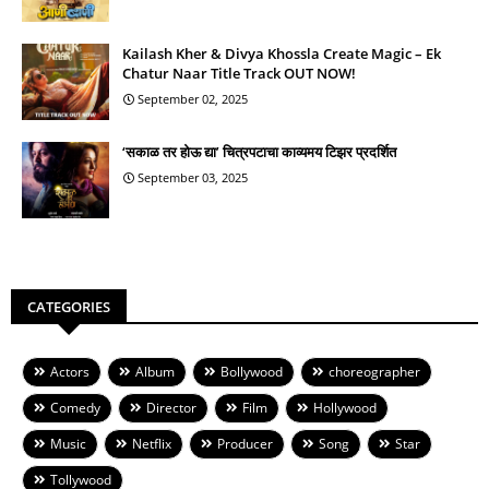
Kailash Kher & Divya Khossla Create Magic – Ek
Chatur Naar Title Track OUT NOW!
September 02, 2025
‘सकाळ तर होऊ द्या’ चित्रपटाचा काव्यमय टिझर प्रदर्शित
September 03, 2025
CATEGORIES
Actors
Album
Bollywood
choreographer
Comedy
Director
Film
Hollywood
Music
Netflix
Producer
Song
Star
Tollywood