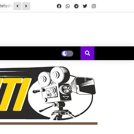
कॉर्ड्स’ची सुरुवात
‘झिम्मा ३’च्या चित्रीकरणाला सुरुवात