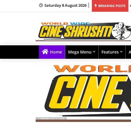
Saturday 8 August 2026
आणि शर्वरी यांच्यावर चित्रित 'मॅसॅकर' हे प्रमोशनल म्युझिक व्हिडीओ वायआरएफ कडून प्रदर्शित!
BREAKING POSTS
Home
Mega Menu
Features