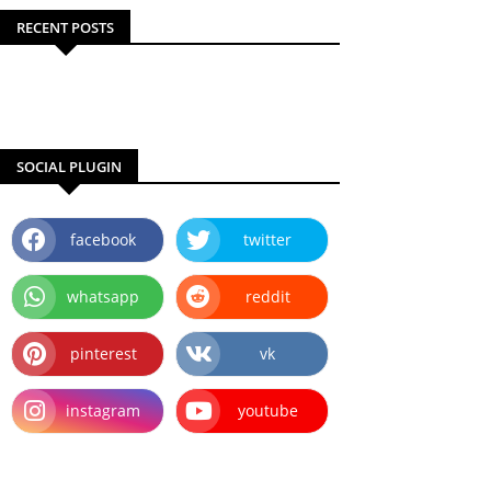
RECENT POSTS
SOCIAL PLUGIN
facebook
twitter
whatsapp
reddit
pinterest
vk
instagram
youtube