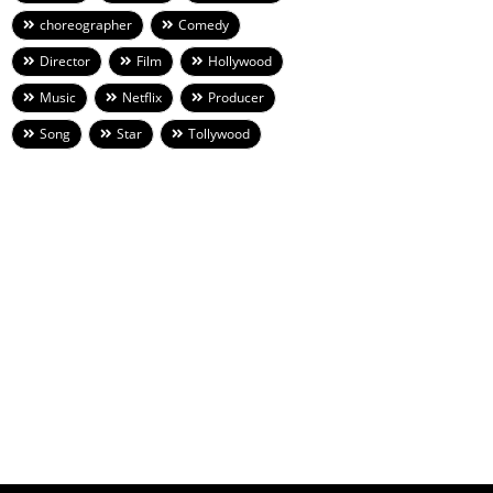
choreographer
Comedy
Director
Film
Hollywood
Music
Netflix
Producer
Song
Star
Tollywood