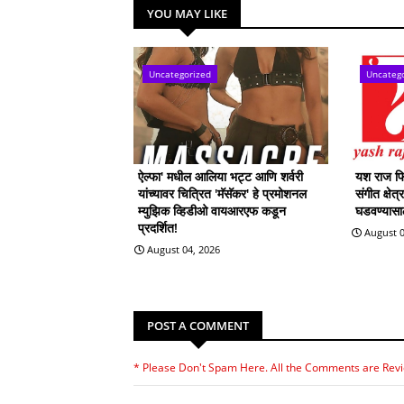
YOU MAY LIKE
Uncategorized
Uncateg
ऐल्फा' मधील आलिया भट्ट आणि शर्वरी
यश राज फिल
यांच्यावर चित्रित 'मॅसॅकर' हे प्रमोशनल
संगीत क्षेत
म्युझिक व्हिडीओ वायआरएफ कडून
घडवण्यासाठी
प्रदर्शित!
August 0
August 04, 2026
POST A COMMENT
* Please Don't Spam Here. All the Comments are Rev