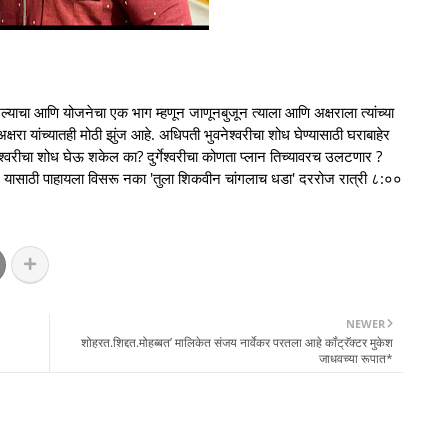
्याचा आणि योजनेचा एक भाग म्हणून जाणूनबुजून त्याला आणि अक्षराला त्यांच्या
ा यांच्यातही मोठी झुंज आहे. अधिपती भुवनेश्वरीचा शोध घेण्यासाठी घराबाहेर
रीचा शोध घेऊ शकेल का? दुर्गेश्वरीचा कोणता प्लान तिच्यावरच उलटणार ?
का? यासाठी पाहायला विसरू नका 'तुला शिकवीन चांगलाच धडा' दररोज रात्री ८:००
NEWER
शोहरत.शिद्दत.मोहब्बत’ मालिकेत संजय नार्वेकर परतला आहे कॉंट्रॅक्टर मुकेश
जाधवच्या रूपात*