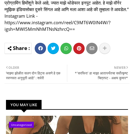
प्रोग्रामिंग हिमोंशुने केले आहे, ज्यात माझे थोडेफार इनपुट आहेत. हे माझे वॉर्नर
म्युझिक इंडियासोबत दुसरे सिंगल आहे आणि मला आशा आहे की तुम्हाला ते आवडेल.”
Instagram Link -
https://www.instagram.com/reel/C9MT6W0IN4W/?
igsh=MWI5MmNhMTNsNzhrcQ==
OLDER
NEWER
’माझ्या झोळीत सलग दोन हिट्स असणे हे एक
*'सरफिरा' हा माझा आतापर्यंतचा सर्वोत्कृष्ट
स्वप्नवत अनुभूती आहे!’ : शर्वरी
चित्रपट - अक्षय कुमार*
YOU MAY LIKE
Uncategorized