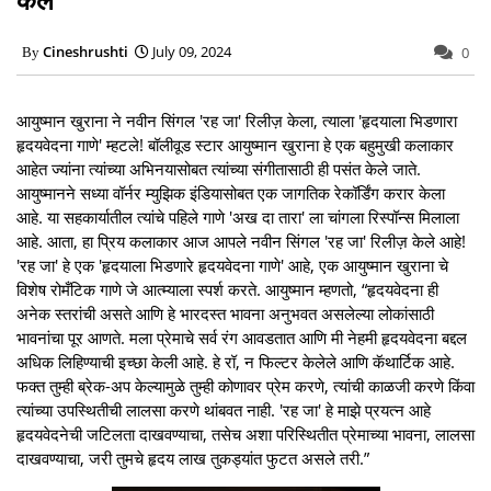
Cineshrushti
July 09, 2024
0
आयुष्मान खुराना ने नवीन सिंगल 'रह जा' रिलीज़ केला, त्याला 'हृदयाला भिडणारा
हृदयवेदना गाणे' म्हटले! बॉलीवूड स्टार आयुष्मान खुराना हे एक बहुमुखी कलाकार
आहेत ज्यांना त्यांच्या अभिनयासोबत त्यांच्या संगीतासाठी ही पसंत केले जाते.
आयुष्मानने सध्या वॉर्नर म्युझिक इंडियासोबत एक जागतिक रेकॉर्डिंग करार केला
आहे. या सहकार्यातील त्यांचे पहिले गाणे 'अख दा तारा' ला चांगला रिस्पॉन्स मिलाला
आहे. आता, हा प्रिय कलाकार आज आपले नवीन सिंगल 'रह जा' रिलीज़ केले आहे!
'रह जा' हे एक 'हृदयाला भिडणारे हृदयवेदना गाणे' आहे, एक आयुष्मान खुराना चे
विशेष रोमँटिक गाणे जे आत्म्याला स्पर्श करते. आयुष्मान म्हणतो, “हृदयवेदना ही
अनेक स्तरांची असते आणि हे भारदस्त भावना अनुभवत असलेल्या लोकांसाठी
भावनांचा पूर आणते. मला प्रेमाचे सर्व रंग आवडतात आणि मी नेहमी हृदयवेदना बद्दल
अधिक लिहिण्याची इच्छा केली आहे. हे रॉ, न फिल्टर केलेले आणि कॅथार्टिक आहे.
फक्त तुम्ही ब्रेक-अप केल्यामुळे तुम्ही कोणावर प्रेम करणे, त्यांची काळजी करणे किंवा
त्यांच्या उपस्थितीची लालसा करणे थांबवत नाही. 'रह जा' हे माझे प्रयत्न आहे
हृदयवेदनेची जटिलता दाखवण्याचा, तसेच अशा परिस्थितीत प्रेमाच्या भावना, लालसा
दाखवण्याचा, जरी तुमचे हृदय लाख तुकड्यांत फुटत असले तरी.”